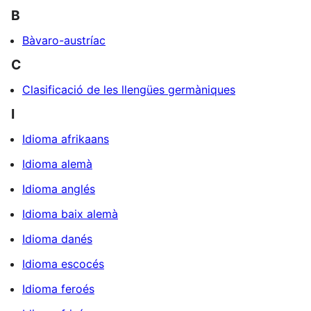
B
Bàvaro-austríac
C
Clasificació de les llengües germàniques
I
Idioma afrikaans
Idioma alemà
Idioma anglés
Idioma baix alemà
Idioma danés
Idioma escocés
Idioma feroés