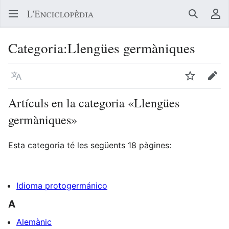
Buscar
Me
Categoria
:
Llengües germàniques
Llegir en un atre idioma
Vigilar
Edit
Artículs en la categoria «Llengües
germàniques»
Esta categoria té les següents 18 pàgines:
Idioma protogermánico
A
Alemànic