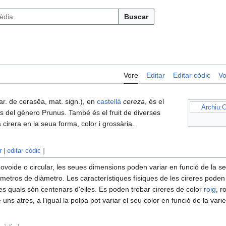
Buscar
Vore
Editar
Editar còdic
Vo
r. de cerasĕa, mat. sign.), en
castellà
cereza
, és el
Archiu:C
s del gènero Prunus. També és el fruit de diverses
cirera en la seua forma, color i grossària.
r
|
editar còdic
]
 ovoide o circular, les seues dimensions poden variar en funció de la se
etros de diàmetro. Les característiques físiques de les cireres poden v
 les quals són centenars d'elles. Es poden trobar cireres de color
roig
, r
e uns atres, a l'igual la polpa pot variar el seu color en funció de la varie