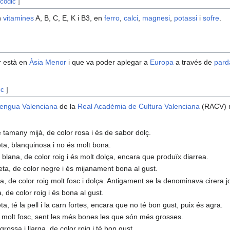
 còdic
]
n
vitamines
A, B, C, E, K i B3, en
ferro
,
calci
,
magnesi
,
potassi
i
sofre
.
]
er està en
Àsia Menor
i que va poder aplegar a
Europa
a través de
pard
ic
]
Llengua Valenciana
de la
Real Acadèmia de Cultura Valenciana
(RACV) m
e tamany mijà, de color rosa i és de sabor dolç.
eta, blanquinosa i no és molt bona.
t blana, de color roig i és molt dolça, encara que produïx diarrea.
teta, de color negre i és mijanament bona al gust.
sa, de color roig molt fosc i dolça. Antigament se la denominava cirera j
, de color roig i és bona al gust.
eta, té la pell i la carn fortes, encara que no té bon gust, puix és agra.
r molt fosc, sent les més bones les que són més grosses.
 grossa i llarga, de color roig i té bon gust.