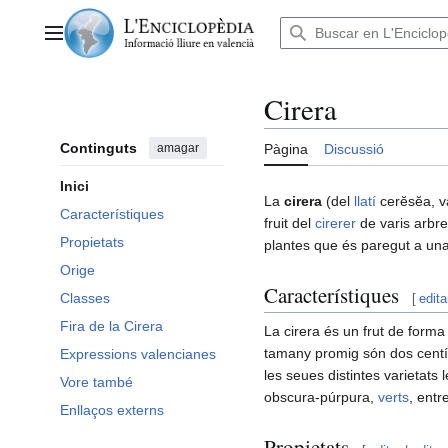
Anar
al
Menú principal
contingut
Cirera
Continguts
amagar
Pàgina
Discussió
Inici
La
cirera
(del
llatí
cerĕsĕa, va
Característiques
fruit del
cirerer
de varis arbre
Propietats
plantes que és paregut a una 
Orige
Característiques
Classes
[
edita
Fira de la Cirera
La cirera és un frut de forma
tamany promig són dos centím
Expressions valencianes
les seues distintes varietats
Vore també
obscura-púrpura,
verts
, entr
Enllaços externs
Propietats