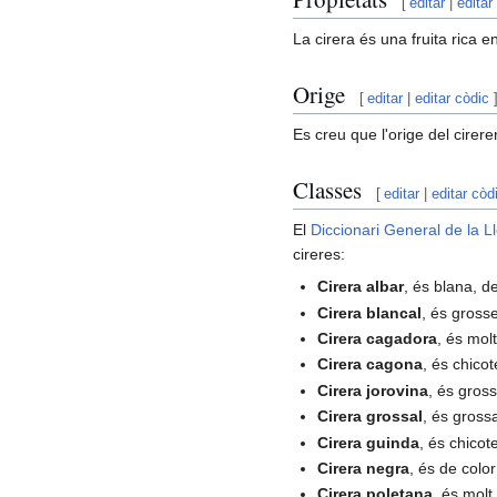
[
editar
|
editar
La cirera és una fruita rica e
Orige
[
editar
|
editar còdic
Es creu que l'orige del cirer
Classes
[
editar
|
editar còd
El
Diccionari General de la 
cireres:
Cirera albar
, és blana, d
Cirera blancal
, és gross
Cirera cagadora
, és mol
Cirera cagona
, és chico
Cirera jorovina
, és gros
Cirera grossal
, és grossa
Cirera guinda
, és chicot
Cirera negra
, és de colo
Cirera poletana
, és molt