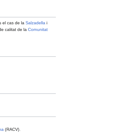
s el cas de la
Salzadella
i
e calitat de la
Comunitat
na
(RACV).