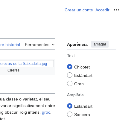
Crear un conte
Accedir
Ferrame
Aparència
amagar
re historial
Ferramentes
Text
erezas de la Salzadella.jpg
Chicotet
Cireres
Estàndart
Gran
Amplària
ua classe o varietat, el seu
ariar significativament entre
Estàndart
oig obscur, roig intens,
groc
,
Sancera
tat.