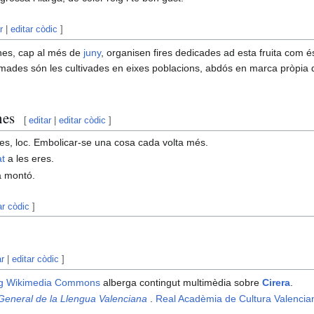
r
|
editar còdic
]
nes, cap al més de
juny
, organisen fires dedicades ad esta fruita com é
mades són les cultivades en eixes poblacions, abdós en marca pròpia d
nes
[
editar
|
editar còdic
]
res, loc. Embolicar-se una cosa cada volta més.
at
a les eres.
 a montó.
ar còdic
]
ar
|
editar còdic
]
g
Wikimedia Commons
alberga contingut multimèdia sobre
Cirera
.
 General de la Llengua Valenciana
.
Real Acadèmia de Cultura Valencia