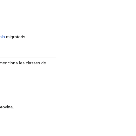
als
migratoris.
enciona les classes de
orovina.