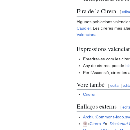
Fira de la Cirera
[
edita
Algunes poblacions valencia
Caudiel
. Les cireres més afa
Valenciana
.
Expressions valencia
Enredrar-se com les cire
Any de cireres, poc de
bl
Per l'Ascensió, cireretes
Vore també
[
editar
|
edit
Cirerer
Enllaços externs
[
edit
Archiu:Commons-logo.sv
«
Cirera
».
Diccionari