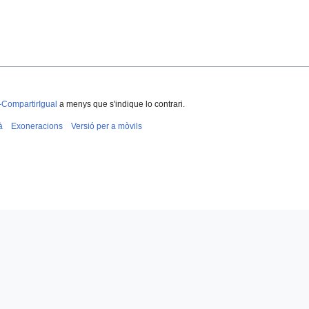
-CompartirIgual
a menys que s'indique lo contrari.
à
Exoneracions
Versió per a mòvils