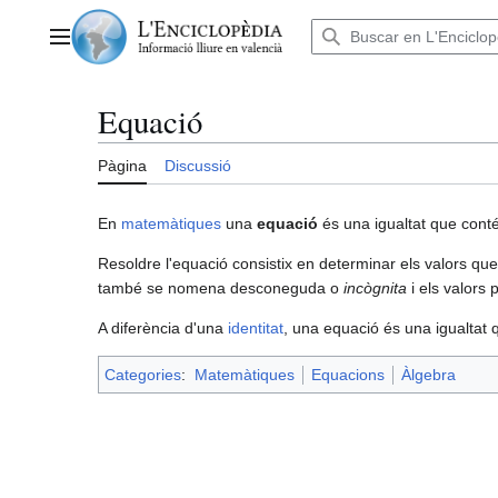
Anar
al
Menú principal
contingut
Equació
Pàgina
Discussió
En
matemàtiques
una
equació
és una igualtat que cont
Resoldre l'equació consistix en determinar els valors que p
també se nomena desconeguda o
incògnita
i els valors 
A diferència d'una
identitat
, una equació és una igualtat 
Categories
:
Matemàtiques
Equacions
Àlgebra