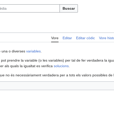
Buscar
Vore
Editar
Editar còdic
Vore histo
é una o diverses
variables
.
ot prendre la variable (o les variables) per tal de fer verdadera la igua
per als quals la igualtat es verifica
solucions
.
que no és necessàriament verdadera per a tots els valors possibles de l