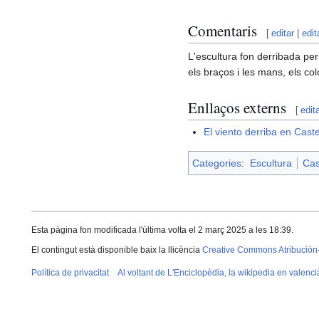
Comentaris
[
editar
|
edit
L'escultura fon derribada per
els braços i les mans, els col
Enllaços externs
[
edit
El viento derriba en Cast
Categories
:
Escultura
Cas
Esta pàgina fon modificada l'última volta el 2 març 2025 a les 18:39.
El contingut està disponible baix la llicència
Creative Commons Atribución
Política de privacitat
Al voltant de L'Enciclopèdia, la wikipedia en valenci