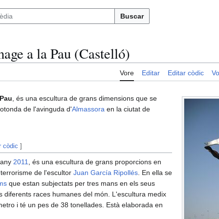
Buscar
age a la Pau (Castelló)
Vore
Editar
Editar còdic
Vo
 Pau
, és una escultura de grans dimensions que se
rotonda de l'avinguda d'
Almassora
en la ciutat de
r còdic
]
l'any
2011
, és una escultura de grans proporcions en
terrorisme de l'escultor
Juan García Ripollés
. En ella se
ms
que estan subjectats per tres mans en els seus
s diferents races humanes del món. L'escultura medix
metro i té un pes de 38 tonellades. Està elaborada en