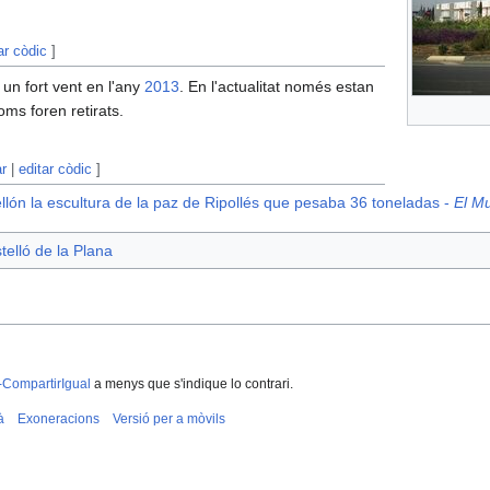
ar còdic
]
 un fort vent en l'any
2013
. En l'actualitat només estan
oms foren retirats.
ar
|
editar còdic
]
ellón la escultura de la paz de Ripollés que pesaba 36 toneladas -
El M
telló de la Plana
-CompartirIgual
a menys que s'indique lo contrari.
à
Exoneracions
Versió per a mòvils