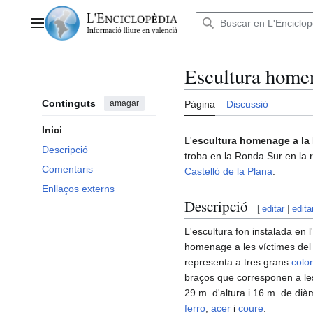
Anar
al
Menú principal
contingut
Escultura homen
Continguts
amagar
Pàgina
Discussió
Inici
L'
escultura homenage a la
Descripció
troba en la Ronda Sur en la 
Comentaris
Castelló de la Plana
.
Enllaços externs
Descripció
[
editar
|
edita
L'escultura fon instalada en 
homenage a les víctimes del 
representa a tres grans
colo
braços que corresponen a le
29 m. d'altura i 16 m. de dià
ferro
,
acer
i
coure
.