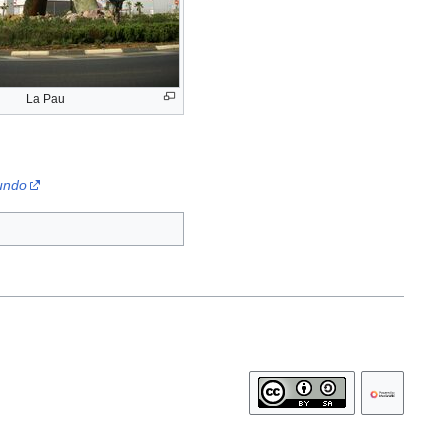
La Pau
undo