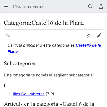
Buscar
Me
Categoria
:
Castelló de la Plana
Llegir en un atre idioma
Vigilar
Edit
L'artícul principal d'esta categoria és
Castelló de la
Plana
.
Subcategories
Esta categoria té només la següent subcategoria:
I
Illes Columbretes
(7 P)
Artículs en la categoria «Castelló de la