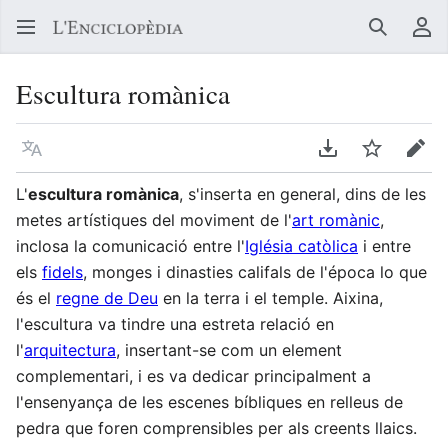
Buscar
Me
Escultura romànica
Llegir en un atre idioma
Descarregar en
Vigilar
Edit
L'
escultura romànica
, s'inserta en general, dins de les
metes artístiques del moviment de l'
art romànic
,
inclosa la comunicació entre l'
Iglésia catòlica
i entre
els
fidels
, monges i dinasties califals de l'época lo que
és el
regne de Deu
en la terra i el temple. Aixina,
l'escultura va tindre una estreta relació en
l'
arquitectura
, insertant-se com un element
complementari, i es va dedicar principalment a
l'ensenyança de les escenes bíbliques en relleus de
pedra que foren comprensibles per als creents llaics.