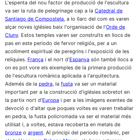
L'espenta del nou factor de producció de l'escultura
va ser la ruta de pelegrinage cap a la
Catedral de
Santiago de Compostela
, a lo llarc del com es varen
alçar noves iglésies baix l'organisació de l'
Orde de
Cluny
. Estos temples varen ser construïts en llocs de
pas en este periodo de fervor religiós, per a un
acolliment espiritual de peregrins i l'exposició de les
relíquies.
França
i el nort d'
Espanya
són també llocs a
on es pot vore els eixemples de la primera producció
de l'escultura romànica aplicada a l'arquitectura.
Ademés de la
pedra
, la
fusta
va ser un material
important per a la construcció d'iglésies sobretot en
la partix nort d'
Europa
i per a les imàgens exentes de
devoció o d'altar que poques voltes es varen treballar
en pedra, la fusta policromada va ser el material més
utilisat i, a voltes, estava recoberta en metals de
bronze
o
argent
. Al principi del periodo romànic, per