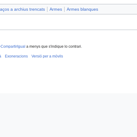
aços a archius trencats
Armes
Armes blanques
-CompartirIgual
a menys que s'indique lo contrari.
à
Exoneracions
Versió per a mòvils