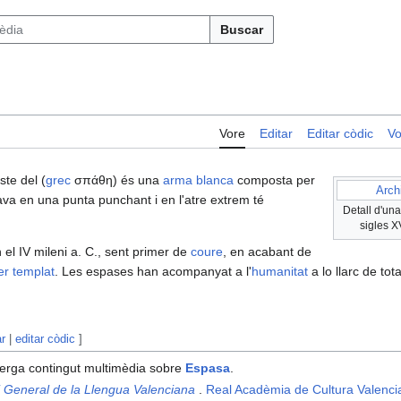
Buscar
Vore
Editar
Editar còdic
Vo
este del (
grec
σπάθη) és una
arma blanca
composta per
Arch
cava en una punta punchant i en l'atre extrem té
Detall d'un
sigles X
l IV mileni a. C., sent primer de
coure
, en acabant de
er templat
. Les espases han acompanyat a l'
humanitat
a lo llarc de tota
ar
|
editar còdic
]
erga contingut multimèdia sobre
Espasa
.
i General de la Llengua Valenciana
.
Real Acadèmia de Cultura Valenci