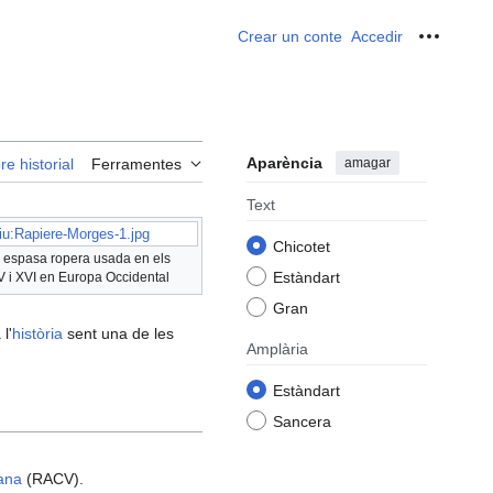
Crear un conte
Accedir
Ferrame
Aparència
amagar
re historial
Ferramentes
Text
iu:Rapiere-Morges-1.jpg
Chicotet
a espasa ropera usada en els
Estàndart
V i XVI en Europa Occidental
Gran
 l'
història
sent una de les
Amplària
Estàndart
Sancera
ana
(RACV).