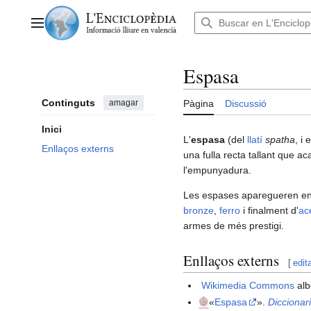
Anar
al
Menú principal
contingut
Espasa
Continguts
amagar
Pàgina
Discussió
Inici
L'
espasa
(del
llatí
spatha
, i 
Enllaços externs
una fulla recta tallant que a
l'empunyadura.
Les espases aparegueren en e
bronze
,
ferro
i finalment d'
ac
armes de més prestigi.
Enllaços externs
[
edit
Wikimedia Commons
alb
«
Espasa
».
Diccionar