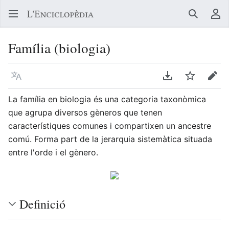
Buscar
Me
Família (biologia)
Llegir en un atre idioma
Descarregar en
Vigilar
Edit
La família en biologia és una categoria taxonòmica
que agrupa diversos gèneros que tenen
característiques comunes i compartixen un ancestre
comú. Forma part de la jerarquia sistemàtica situada
entre l'orde i el gènero.
Definició