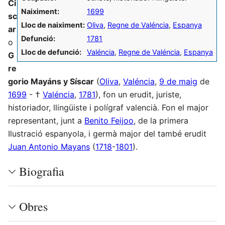
Ci
Naiximent:
1699
sc
Lloc de naiximent:
Oliva
,
Regne de Valéncia
,
Espanya
ar
Defunció:
1781
o
Lloc de defunció:
Valéncia
,
Regne de Valéncia
,
Espanya
G
re
gorio Mayáns y Síscar
(
Oliva
,
Valéncia
,
9 de maig
de
1699
- †
Valéncia
,
1781
), fon un erudit, juriste,
historiador, llingüiste i polígraf valencià. Fon el major
representant, junt a
Benito Feijoo
, de la primera
Ilustració espanyola, i germà major del també erudit
Juan Antonio Mayans
(
1718
-
1801
).
Biografia
Obres