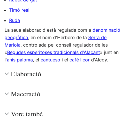
Timó real
Ruda
La seua elaboració està regulada com a
denominació
geogràfica
, en el nom d'Herbero de la
Serra de
Mariola
, controlada pel consell regulador de les
«
Begudes esperitoses tradicionals d'Alacant
» junt en
l'
anís paloma
, el
cantueso
i el
café licor
d'Alcoy.
Elaboració
Maceració
Vore també