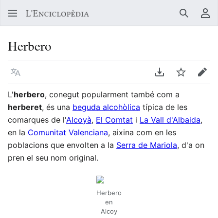
Buscar
Me
Herbero
Llegir en un atre idioma
Descarregar en
Vigilar
Edit
L'
herbero
, conegut popularment també com a
herberet
, és una
beguda alcohòlica
típica de les
comarques de l'
Alcoyà
,
El Comtat
i
La Vall d'Albaida
,
en la
Comunitat Valenciana
, aixina com en les
poblacions que envolten a la
Serra de Mariola
, d'a on
pren el seu nom original.
Herbero
en
Alcoy