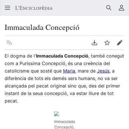
Buscar
Me
Immaculada Concepció
Llegir en un atre idioma
Descarregar en
Vigilar
Edit
El dogma de l'
Immaculada Concepció
, també conegut
com a Puríssima Concepció, és una creència del
catolicisme que sosté que
Maria
, mare de
Jesús
, a
diferència de tots els demés sers humans, no va ser
alcançada pel pecat original sino que, des del primer
instant de la seua concepció, va estar lliure de tot
pecat.
Immaculada
Concepció,