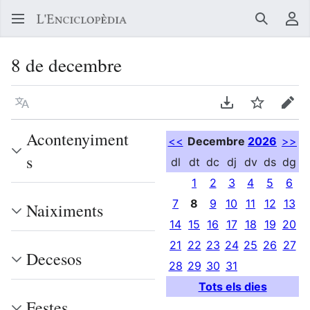
Buscar
Me
8 de decembre
Llegir en un atre idioma
Descarregar en
Vigilar
Edit
Acontenyiment
<<
Decembre
2026
>>
s
dl
dt
dc
dj
dv
ds
dg
1
2
3
4
5
6
7
8
9
10
11
12
13
Naiximents
14
15
16
17
18
19
20
21
22
23
24
25
26
27
Decesos
28
29
30
31
Tots els dies
Festes