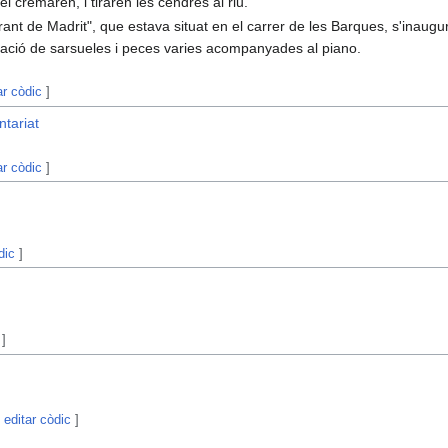
el cremaren, i tiraren les cendres al riu.
rant de Madrit", que estava situat en el carrer de les Barques, s'inaugu
tació de sarsueles i peces varies acompanyades al piano.
ar còdic
]
ntariat
ar còdic
]
dic
]
]
|
editar còdic
]