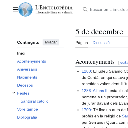
Anar
al
Menú principal
contingut
5 de decembre
Continguts
amagar
Pàgina
Discussió
Inici
Acontenyiments
Acontenyiments
[
edita
Aniversaris
1280
: El judeu Salamó Co
Naiximents
de Cerdà, en qui estava ju
repetides voltes dent-li 
Decesos
1286
:
Alfons III
establix al
Festes
Alternar subsecció Festes
nomene a un procurador, e
Santoral catòlic
de jurar davant dels Eva
Vore també
1700
: Té lloc un auto d
profés en la religió de
San
Bibliografia
per Serrans i Quart, cam