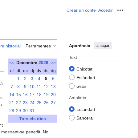
Crear un conte
Accedir
Ferrame
Aparència
amagar
re historial
Ferramentes
Text
<<
Decembre
2026
>>
Chicotet
dl
dt
dc
dj
dv
ds
dg
Estàndart
1
2
3
4
5
6
tà
Gran
7
8
9
10
11
12
13
14
15
16
17
18
19
20
es
Amplària
21
22
23
24
25
26
27
ha
Estàndart
28
29
30
31
Sancera
Tots els dies
nt
ó mostrant-se penedit. No