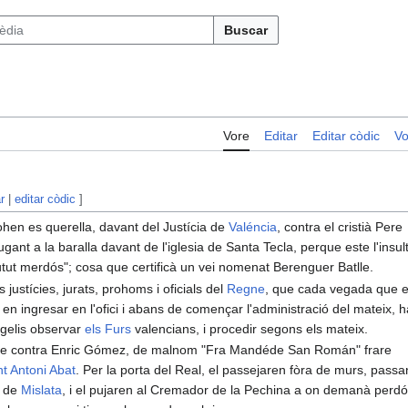
Buscar
Vore
Editar
Editar còdic
Vo
r
|
editar còdic
]
hen es querella, davant del Justícia de
Valéncia
, contra el cristià Pere
gant a la baralla davant de l'iglesia de Santa Tecla, perque este l'insul
"futut merdós"; cosa que certificà un vei nomenat Berenguer Batlle.
s justícies, jurats, prohoms i oficials del
Regne
, que cada vegada que 
n ingresar en l'ofici i abans de començar l'administració del mateix, 
ngelis observar
els Furs
valencians, i procedir segons els mateix.
e fe contra Enric Gómez, de malnom "Fra Mandéde San Román" frare
t Antoni Abat
. Per la porta del Real, el passejaren fòra de murs, passa
í de
Mislata
, i el pujaren al Cremador de la Pechina a on demanà perd