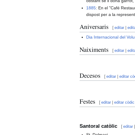
obstant se li dona garrot, 
1885
: En el "Café Restau
dispost per a la represen
Aniversaris
[
editar
|
edit
Dia Internacional del Volu
Naiximents
[
editar
|
edit
Decesos
[
editar
|
editar cò
Festes
[
editar
|
editar còdic
Santoral catòlic
[
editar
St. Dalmaci