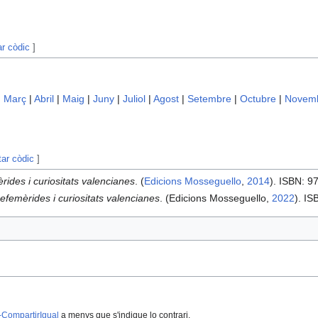
ar còdic
]
|
Març
|
Abril
|
Maig
|
Juny
|
Juliol
|
Agost
|
Setembre
|
Octubre
|
Novem
tar còdic
]
rides i curiositats valencianes
. (
Edicions Mosseguello
,
2014
). ISBN: 
efemèrides i curiositats valencianes
. (Edicions Mosseguello,
2022
). I
-CompartirIgual
a menys que s'indique lo contrari.