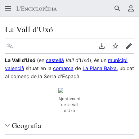
Buscar
Me
La Vall d'Uxó
Llegir en un atre idioma
Descarregar en
Vigilar
Edit
La Vall d'Uxó
(en
castellà
Vall d'Uxó
), és un
municipi
valencià
situat en la
comarca
de
La Plana Baixa
, ubicat
al començ de la Serra d'Espadà.
Ajuntament
de la Vall
d'Uxó
Geografia