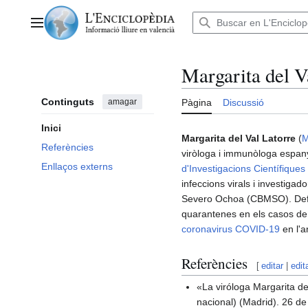
Anar
al
Menú principal
contingut
Margarita del V
Continguts
amagar
Pàgina
Discussió
Inici
Margarita del Val Latorre
(
M
Referències
viròloga i immunòloga espany
Enllaços externs
d'Investigacions Científiques
infeccions virals i investigad
Severo Ochoa (CBMSO). Defens
quarantenes en els casos de
coronavirus
COVID-19
en l'
Referències
[
editar
|
edit
«La viróloga Margarita d
nacional) (Madrid). 26 de