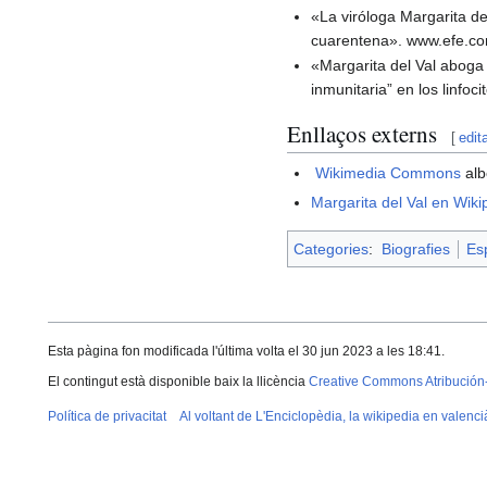
«La viróloga Margarita del
cuarentena». www.efe.c
«Margarita del Val abog
inmunitaria” en los linfo
Enllaços externs
[
edit
Wikimedia Commons
alb
Margarita del Val en Wiki
Categories
:
Biografies
Es
Esta pàgina fon modificada l'última volta el 30 jun 2023 a les 18:41.
El contingut està disponible baix la llicència
Creative Commons Atribución
Política de privacitat
Al voltant de L'Enciclopèdia, la wikipedia en valenci