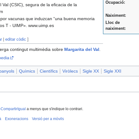
Ocupació:
 Val (CSIC), segura de la eficacia de la
om
Naiximent:
a por vacunas que induzcan “una buena memoria
Lloc de
citos T - UIMP». www.uimp.es
naiximent:
ar
|
editar còdic
]
erga contingut multimèdia sobre
Margarita del Val
.
pedia
panyols
Químics
Científics
Viròlecs
Sigle XX
Sigle XXI
-CompartirIgual
a menys que s'indique lo contrari.
à
Exoneracions
Versió per a mòvils