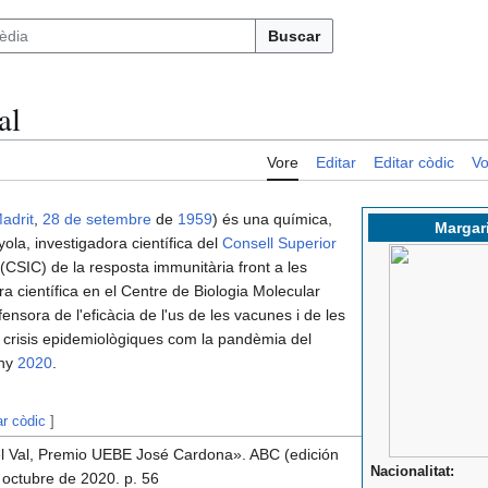
Buscar
al
Vore
Editar
Editar còdic
Vo
adrit
,
28 de setembre
de
1959
) és una química,
Margari
ola, investigadora científica del
Consell Superior
(CSIC) de la resposta immunitària front a les
ora científica en el Centre de Biologia Molecular
ora de l'eficàcia de l'us de les vacunes i de les
 crisis epidemiològiques com la pandèmia del
any
2020
.
ar còdic
]
el Val, Premio UEBE José Cardona». ABC (edición
Nacionalitat:
 octubre de 2020. p. 56