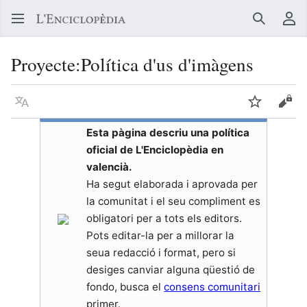
Buscar
Me
Proyecte
:
Política d'us d'imàgens
Llegir en un atre idioma
Vigilar
Vore
Esta pàgina descriu una política
oficial de L'Enciclopèdia en
valencià.
Ha segut elaborada i aprovada per
la comunitat i el seu compliment es
obligatori per a tots els editors.
Pots editar-la per a millorar la
seua redacció i format, pero si
desiges canviar alguna qüestió de
fondo, busca el
consens comunitari
primer.