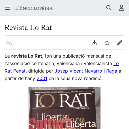
Buscar
Me
Revista Lo Rat
Llegir en un atre idioma
Descarregar en
Vigilar
Edit
La
revista Lo Rat
, fon una publicació mensual de
l'associació centenària, valenciana i valencianista
Lo
Rat Penat
, dirigida per
Josep Vicent Navarro i Raga
a
partir de l'any
2001
en la seua nova reedició.