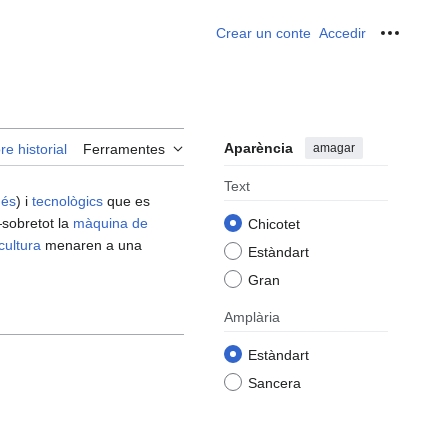
Crear un conte
Accedir
Ferrame
Aparència
amagar
re historial
Ferramentes
Text
ués
) i
tecnològics
que es
—sobretot la
màquina de
Chicotet
cultura
menaren a una
Estàndart
Gran
Amplària
Estàndart
Sancera