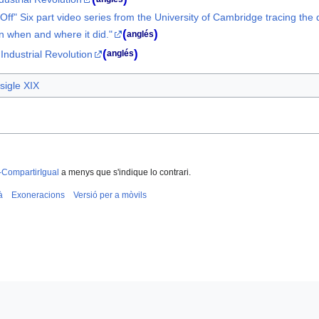
ff" Six part video series from the University of Cambridge tracing the
(
)
in when and where it did."
anglés
(
)
ndustrial Revolution
anglés
sigle XIX
-CompartirIgual
a menys que s'indique lo contrari.
à
Exoneracions
Versió per a mòvils