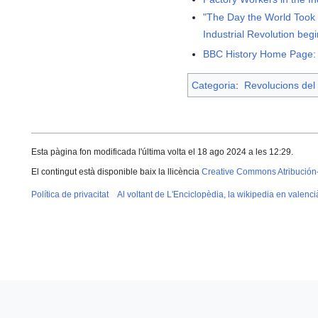
"The Day the World Took O
Industrial Revolution beg
BBC History Home Page: I
Categoria
:
Revolucions del 
Esta pàgina fon modificada l'última volta el 18 ago 2024 a les 12:29.
El contingut està disponible baix la llicència
Creative Commons Atribución
Política de privacitat
Al voltant de L'Enciclopèdia, la wikipedia en valenci