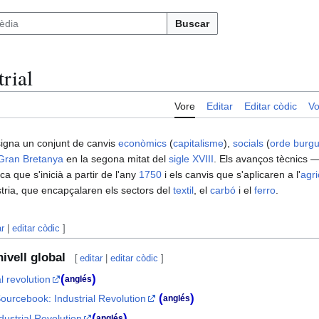
Buscar
rial
Vore
Editar
Editar còdic
Vo
igna un conjunt de canvis
econòmics
(
capitalisme
),
socials
(
orde burg
Gran Bretanya
en la segona mitat del
sigle XVIII
. Els avanços tècnics 
a que s'inicià a partir de l'any
1750
i els canvis que s'aplicaren a l'
agri
ústria, que encapçalaren els sectors del
textil
, el
carbó
i el
ferro
.
ar
|
editar còdic
]
ivell global
[
editar
|
editar còdic
]
(
)
l revolution
anglés
(
)
ourcebook: Industrial Revolution
anglés
(
)
dustrial Revolution
anglés