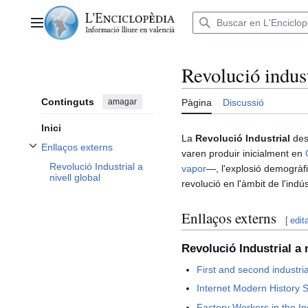
Anar
al
Menú principal
contingut
Revolució indust
Continguts
amagar
Pàgina
Discussió
Inici
La
Revolució Industrial
des
Enllaços externs
varen produir inicialment en
Alternar subsecció Enllaços externs
Revolució Industrial a
vapor
—, l'explosió demogràfic
nivell global
revolució en l'àmbit de l'ind
Enllaços externs
[
edit
Revolució Industrial a n
First and second industria
Internet Modern History S
Factory Workers in the In