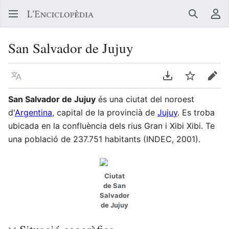
Buscar
Me
San Salvador de Jujuy
Llegir en un atre idioma
Descarregar en
Vigilar
Edit
San Salvador de Jujuy
és una ciutat del noroest
d'
Argentina
, capital de la provincià de
Jujuy
. Es troba
ubicada en la confluència dels rius Gran i Xibi Xibi. Te
una població de 237.751 habitants (INDEC, 2001).
Ciutat
de San
Salvador
de Jujuy