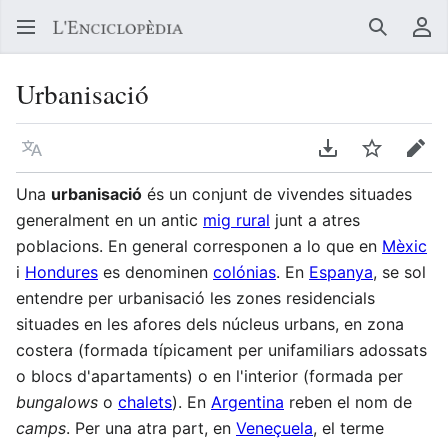
Buscar
Me
Urbanisació
Llegir en un atre idioma
Descarregar en
Vigilar
Edit
Una
urbanisació
és un conjunt de vivendes situades
generalment en un antic
mig rural
junt a atres
poblacions. En general corresponen a lo que en
Mèxic
i
Hondures
es denominen
colónias
. En
Espanya
, se sol
entendre per urbanisació les zones residencials
situades en les afores dels núcleus urbans, en zona
costera (formada típicament per unifamiliars adossats
o blocs d'apartaments) o en l'interior (formada per
bungalows
o
chalets
). En
Argentina
reben el nom de
camps
. Per una atra part, en
Veneçuela
, el terme