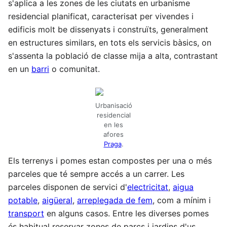
s'aplica a les zones de les ciutats en urbanisme
residencial planificat, caracterisat per vivendes i
edificis molt be dissenyats i construïts, generalment
en estructures similars, en tots els servicis bàsics, on
s'assenta la població de classe mija a alta, contrastant
en un
barri
o comunitat.
Urbanisació
residencial
en les
afores
Praga
.
Els terrenys i pomes estan compostes per una o més
parceles que té sempre accés a un carrer. Les
parceles disponen de servici d'
electricitat
,
aigua
potable
,
aigüeral
,
arreplegada de fem
, com a mínim i
transport
en alguns casos. Entre les diverses pomes
és habitual reservar zones de parcs i jardins d'us