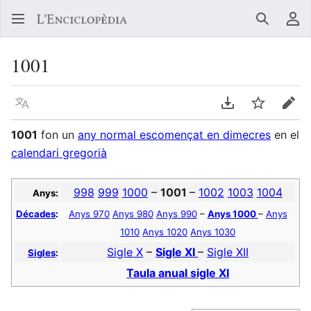
Buscar
Me
1001
Llegir en un atre idioma
Descarregar en
Vigilar
Edit
1001
fon un
any normal escomençat en dimecres
en el
calendari gregorià
998
999
1000
–
1001
–
1002
1003
1004
Anys:
Décades
:
Anys 970
Anys 980
Anys 990
–
Anys 1000
–
Anys
1010
Anys 1020
Anys 1030
Sigle X
–
Sigle XI
–
Sigle XII
Sigles
:
Taula anual sigle XI