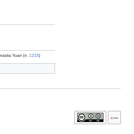
inastia Yuan (n.
1215
)