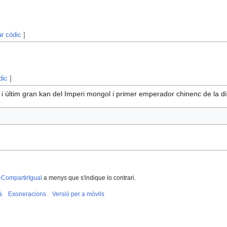
ar còdic
]
dic
]
nt i últim gran kan del Imperi mongol i primer emperador chinenc de la d
-CompartirIgual
a menys que s'indique lo contrari.
à
Exoneracions
Versió per a mòvils