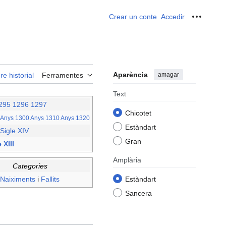
Crear un conte
Accedir
Ferrame
Aparència
amagar
re historial
Ferramentes
Text
295
1296
1297
Chicotet
Anys 1300
Anys 1310
Anys 1320
Estàndart
Sigle XIV
Gran
 XIII
Amplària
Categories
Naiximents
i
Fallits
Estàndart
Sancera