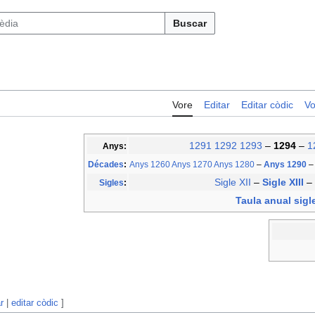
Buscar
Vore
Editar
Editar còdic
Vo
1291
1292
1293
–
1294
–
1
Anys:
Décades
:
Anys 1260
Anys 1270
Anys 1280
–
Anys 1290
–
Sigle XII
–
Sigle XIII
–
Sigles
:
Taula anual sigle
r
|
editar còdic
]