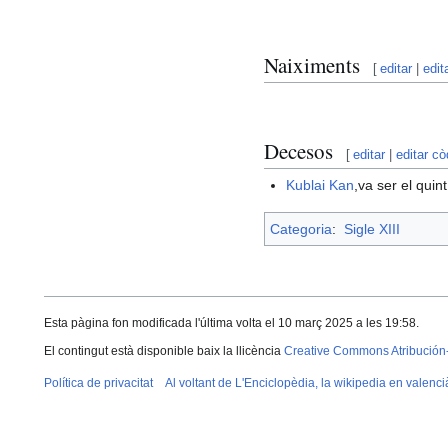
Naiximents
[
editar
|
edit
Decesos
[
editar
|
editar cò
Kublai Kan
,va ser el qui
Categoria
:
Sigle XIII
Esta pàgina fon modificada l'última volta el 10 març 2025 a les 19:58.
El contingut està disponible baix la llicència
Creative Commons Atribución
Política de privacitat
Al voltant de L'Enciclopèdia, la wikipedia en valenci