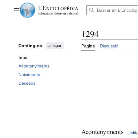
Anar
al
Menú principal
contingut
1294
Continguts
amagar
Pàgina
Discussió
Inici
Acontenyiments
Naiximents
Decesos
Acontenyiments
[
edita