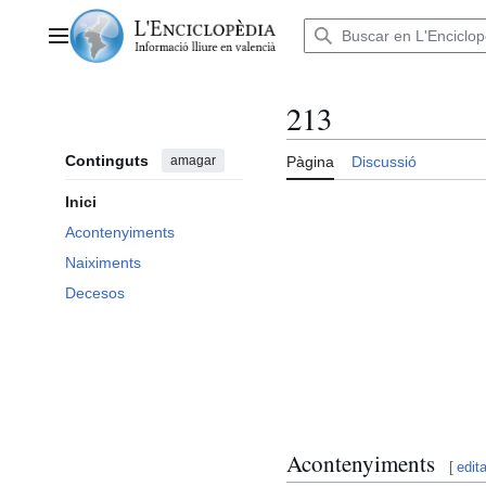
Anar
al
Menú principal
contingut
213
Continguts
amagar
Pàgina
Discussió
Inici
Acontenyiments
Naiximents
Decesos
Acontenyiments
[
edita