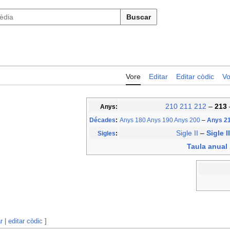
Buscar
Vore
Editar
Editar còdic
Vo
210
211
212
–
213
Anys:
Décades
:
Anys 180
Anys 190
Anys 200
–
Anys 2
Sigle II
–
Sigle I
Sigles
:
Taula anual s
r
|
editar còdic
]