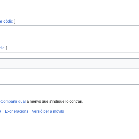
ar còdic
]
dic
]
-CompartirIgual
a menys que s'indique lo contrari.
à
Exoneracions
Versió per a mòvils