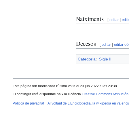
Naiximents
[
editar
|
edit
Decesos
[
editar
|
editar cò
Categoria
:
Sigle III
Esta pàgina fon modificada l'última volta el 23 jun 2022 a les 23:38.
El contingut està disponible baix la llicència
Creative Commons Atribución
Política de privacitat
Al voltant de L'Enciclopèdia, la wikipedia en valenci