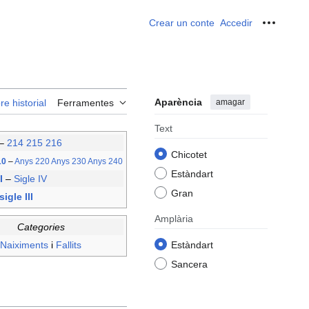
Crear un conte
Accedir
Ferrame
Aparència
amagar
re historial
Ferramentes
Text
–
214
215
216
Chicotet
10
–
Anys 220
Anys 230
Anys 240
Estàndart
II
–
Sigle IV
Gran
igle III
Amplària
Categories
Naiximents
i
Fallits
Estàndart
Sancera