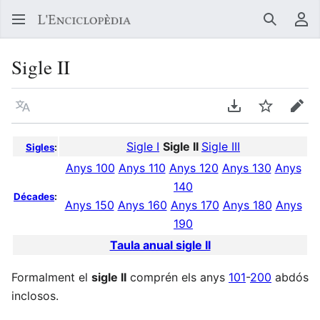
Buscar
Me
Sigle II
Llegir en un atre idioma
Descarregar en
Vigilar
Edit
Sigle I
Sigle II
Sigle III
Sigles
:
Anys 100
Anys 110
Anys 120
Anys 130
Anys
140
Décades
:
Anys 150
Anys 160
Anys 170
Anys 180
Anys
190
Taula anual sigle II
Formalment el
sigle II
comprén els anys
101
-
200
abdós
inclosos.