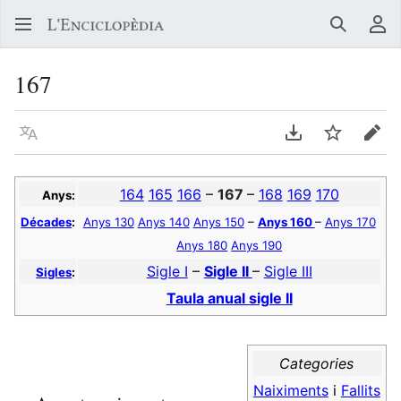
Buscar
Me
167
Llegir en un atre idioma
Descarregar en
Vigilar
Edit
164
165
166
–
167
–
168
169
170
Anys:
Décades
:
Anys 130
Anys 140
Anys 150
–
Anys 160
–
Anys 170
Anys 180
Anys 190
Sigle I
–
Sigle II
–
Sigle III
Sigles
:
Taula anual sigle II
Categories
Naiximents
i
Fallits