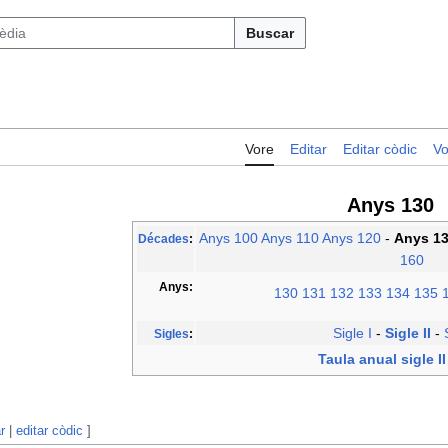
Buscar
Vore
Editar
Editar còdic
Vo
Anys 130
Anys 100
Anys 110
Anys 120
-
Anys 1
Décades
:
160
Anys:
130
131
132
133
134
135
Sigle I
-
Sigle II
-
Sigles
:
Taula anual sigle II
r
|
editar còdic
]