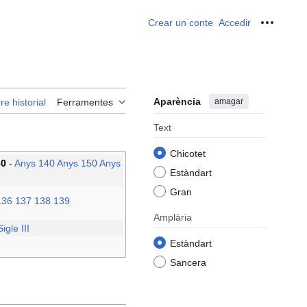
Crear un conte
Accedir
Ferrame
Aparència
amagar
re historial
Ferramentes
Text
Chicotet
30
-
Anys 140
Anys 150
Anys
Estàndart
Gran
136
137
138
139
Amplària
Sigle III
Estàndart
Sancera