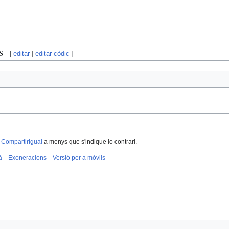
s
[
editar
|
editar còdic
]
-CompartirIgual
a menys que s'indique lo contrari.
à
Exoneracions
Versió per a mòvils