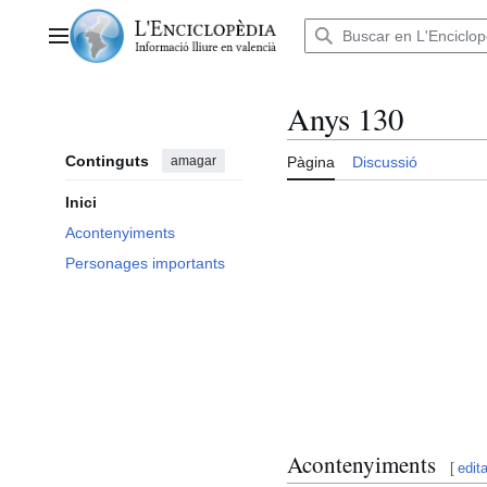
Anar
al
Menú principal
contingut
Anys 130
Continguts
amagar
Pàgina
Discussió
Inici
Acontenyiments
Personages importants
Acontenyiments
[
edita