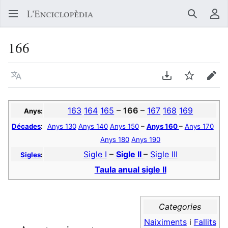
Buscar
Me
166
Llegir en un atre idioma
Descarregar en
Vigilar
Edit
163
164
165
–
166
–
167
168
169
Anys:
Décades
:
Anys 130
Anys 140
Anys 150
–
Anys 160
–
Anys 170
Anys 180
Anys 190
Sigle I
–
Sigle II
–
Sigle III
Sigles
:
Taula anual sigle II
Categories
Naiximents
i
Fallits