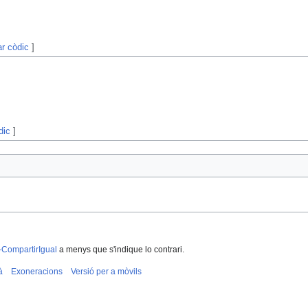
ar còdic
]
dic
]
-CompartirIgual
a menys que s'indique lo contrari.
à
Exoneracions
Versió per a mòvils