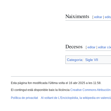
Naiximents
[
editar
|
edit
Decesos
[
editar
|
editar cò
Categoria
:
Sigle VII
Esta pàgina fon modificada l'última volta el 16 abr 2025 a les 11:58.
El contingut està disponible baix la llicència
Creative Commons Atribución
Política de privacitat
Al voltant de L'Enciclopèdia, la wikipedia en valenci