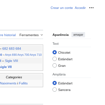
Crear un conte
Accedir
Ferrame
Aparència
amagar
re historial
Ferramentes
Text
–
682
683
684
Chicotet
80
–
Anys 690
Anys 700
Anys 710
Estàndart
II
–
Sigle VIII
Gran
igle VII
Amplària
Categories
Naiximents
i
Fallits
Estàndart
Sancera