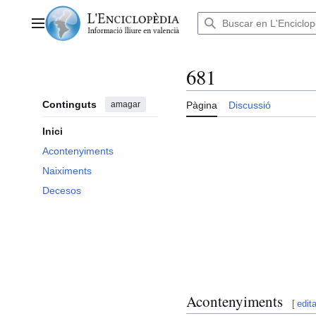
Anar
al
Menú principal
contingut
681
Continguts
amagar
Pàgina
Discussió
Inici
Acontenyiments
Naiximents
Decesos
Acontenyiments
[
edita