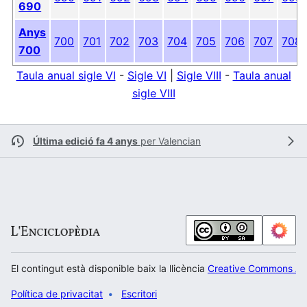
690
Anys
700
701
702
703
704
705
706
707
708
700
Taula anual sigle VI
-
Sigle VI
|
Sigle VIII
-
Taula anual
sigle VIII
Última edició fa 4 anys
per
Valencian
El contingut està disponible baix la llicència
Creative Commons Atr
Política de privacitat
Escritori