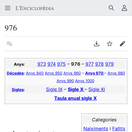
Buscar
Me
976
Llegir en un atre idioma
Descarregar en
Vigilar
Edit
973
974
975
–
976
–
977
978
979
Anys:
Décades
:
Anys 940
Anys 950
Anys 960
–
Anys 970
–
Anys 980
Anys 990
Anys 1000
Sigle IX
–
Sigle X
–
Sigle XI
Sigles
:
Taula anual sigle X
Categories
Naiximents
i
Fallits