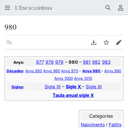
Buscar
Me
980
Llegir en un atre idioma
Descarregar en
Vigilar
Edit
977
978
979
–
980
–
981
982
983
Anys:
Décades
:
Anys 950
Anys 960
Anys 970
–
Anys 980
–
Anys 990
Anys 1000
Anys 1010
Sigle IX
–
Sigle X
–
Sigle XI
Sigles
:
Taula anual sigle X
Categories
Naiximents
i
Fallits