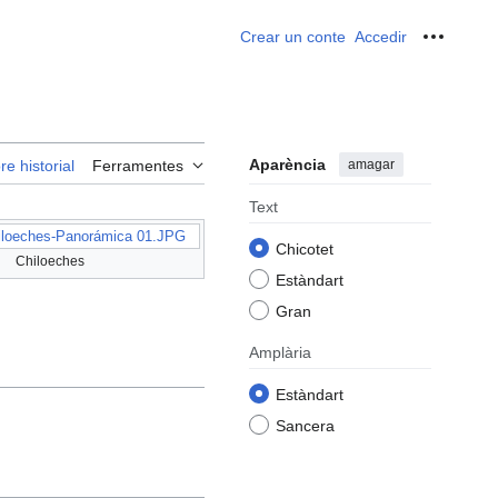
Crear un conte
Accedir
Ferrame
Aparència
amagar
re historial
Ferramentes
Text
iloeches-Panorámica 01.JPG
Chicotet
Chiloeches
Estàndart
Gran
Amplària
Estàndart
Sancera