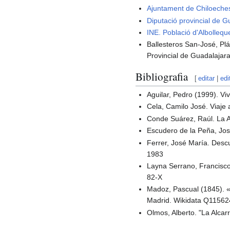
Ajuntament de Chiloeche
Diputació provincial de G
INE. Població d'Albollequ
Ballesteros San-José, Plá
Provincial de Guadalajar
Bibliografia
[
editar
|
edi
Aguilar, Pedro (1999). V
Cela, Camilo José. Viaje 
Conde Suárez, Raúl. La Al
Escudero de la Peña, Jos
Ferrer, José María. Desc
1983
Layna Serrano, Francisco
82-X
Madoz, Pascual (1845). «A
Madrid. Wikidata Q1156
Olmos, Alberto. "La Alca