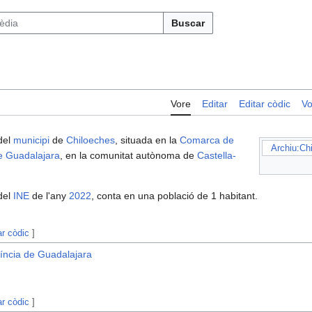
Buscar
Vore
Editar
Editar còdic
Vo
del
municipi
de
Chiloeches
, situada en la
Comarca de
Archiu:Ch
e Guadalajara
, en la comunitat autònoma de
Castella-
del
INE
de l'any
2022
, conta en una població de 1 habitant.
ar còdic
]
víncia de Guadalajara
ar còdic
]