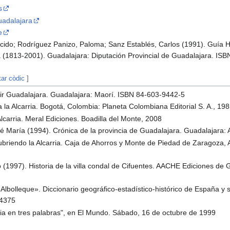
s
uadalajara
e
cido; Rodríguez Panizo, Paloma; Sanz Establés, Carlos (1991). Guía Hi
a (1813-2001). Guadalajara: Diputación Provincial de Guadalajara. I
tar còdic
]
ivir Guadalajara. Guadalajara: Maorí. ISBN 84-603-9442-5
a la Alcarria. Bogotá, Colombia: Planeta Colombiana Editorial S. A., 19
carria. Meral Ediciones. Boadilla del Monte, 2008
é María (1994). Crónica de la provincia de Guadalajara. Guadalajara
ubriendo la Alcarria. Caja de Ahorros y Monte de Piedad de Zaragoza, 
 (1997). Historia de la villa condal de Cifuentes. AACHE Ediciones de
lbolleque». Diccionario geográfico-estadístico-histórico de España y 
24375
rria en tres palabras", en El Mundo. Sábado, 16 de octubre de 1999