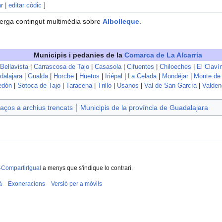
ar
|
editar còdic
]
erga contingut multimèdia sobre
Albolleque
.
Municipis i pedanies de la
Comarca de La Alcarria
Bellavista
|
Carrascosa de Tajo
|
Casasola
|
Cifuentes
|
Chiloeches
|
El Claví
dalajara
|
Gualda
|
Horche
|
Huetos
|
Iriépal
|
La Celada
|
Mondéjar
|
Monte de 
edón
|
Sotoca de Tajo
|
Taracena
|
Trillo
|
Usanos
|
Val de San García
|
Valde
aços a archius trencats
Municipis de la província de Guadalajara
-CompartirIgual
a menys que s'indique lo contrari.
à
Exoneracions
Versió per a mòvils