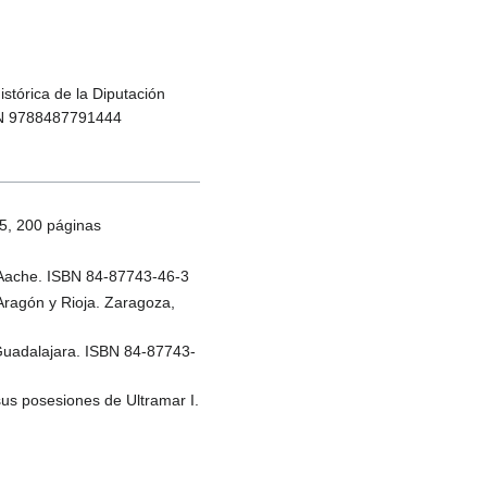
stórica de la Diputación
SBN 9788487791444
85, 200 páginas
: Aache. ISBN 84-87743-46-3
Aragón y Rioja. Zaragoza,
 Guadalajara. ISBN 84-87743-
sus posesiones de Ultramar I.