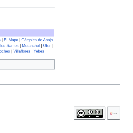
n
|
El Mapa
|
Gárgoles de Abajo
los Santos
|
Moranchel
|
Oter
|
noches
|
Villaflores
|
Yebes