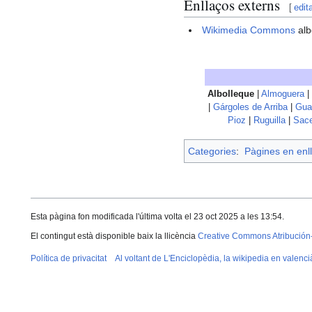
Enllaços externs
[
edit
Wikimedia Commons
alb
Albolleque
|
Almoguera
|
|
Gárgoles de Arriba
|
Gua
Pioz
|
Ruguilla
|
Sac
Categories
:
Pàgines en enll
Esta pàgina fon modificada l'última volta el 23 oct 2025 a les 13:54.
El contingut està disponible baix la llicència
Creative Commons Atribución
Política de privacitat
Al voltant de L'Enciclopèdia, la wikipedia en valenci