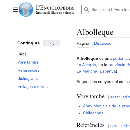
Anar
al
Menú principal
contingut
Albolleque
Continguts
amagar
Pàgina
Discussió
Inici
Albolleque
és una
pedania
Vore també
La Alcarria
, en la
província d
Referències
La Mancha
(
Espanya
).
Bibliografia
Segons les senyes del cens 
Enllaços externs
Vore també
[
editar
|
edit
Anex:Municipis de la pro
Chiloeches
Referències
[
editar
|
edit