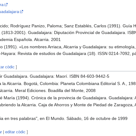
ra
uadalajara
cido; Rodríguez Panizo, Paloma; Sanz Establés, Carlos (1991). Guía Hi
a (1813-2001). Guadalajara: Diputación Provincial de Guadalajara. I
ademia Española. Alcarria. 2001
 (1991). «Los nombres Arriaca, Alcarria y Guadalajara: su etimología, 
l-Hayara: Revista de estudios de Guadalajara (18). ISSN 0214-7092, p
tar còdic
]
ivir Guadalajara. Guadalajara: Maorí. ISBN 84-603-9442-5
a la Alcarria. Bogotá, Colombia: Planeta Colombiana Editorial S. A., 19
carria. Meral Ediciones. Boadilla del Monte, 2008
é María (1994). Crónica de la provincia de Guadalajara. Guadalajara
ubriendo la Alcarria. Caja de Ahorros y Monte de Piedad de Zaragoza, 
rria en tres palabras", en El Mundo. Sábado, 16 de octubre de 1999
ar
|
editar còdic
]