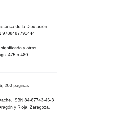
stórica de la Diputación
SBN 9788487791444
significado y otras
ágs. 475 a 480
85, 200 páginas
: Aache. ISBN 84-87743-46-3
Aragón y Rioja. Zaragoza,