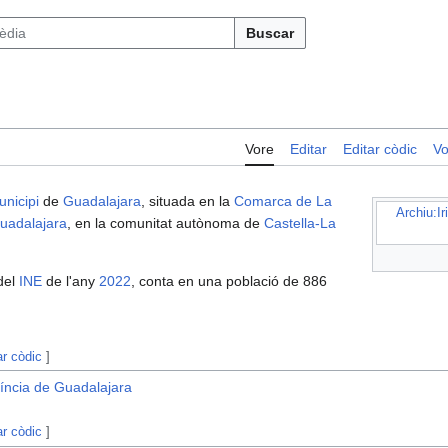
Buscar
Vore
Editar
Editar còdic
Vo
nicipi
de
Guadalajara
, situada en la
Comarca de La
Archiu:Ir
Guadalajara
, en la comunitat autònoma de
Castella-La
del
INE
de l'any
2022
, conta en una població de 886
ar còdic
]
víncia de Guadalajara
ar còdic
]