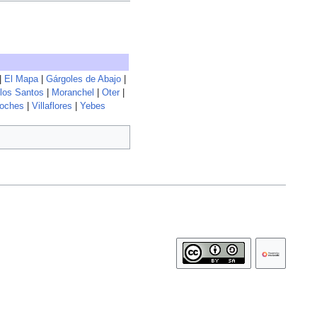
|
El Mapa
|
Gárgoles de Abajo
|
los Santos
|
Moranchel
|
Oter
|
noches
|
Villaflores
|
Yebes