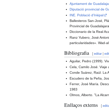
Ajuntament de Guadalaja
Diputació provincial de G
INE. Població d'Iriépal
Ballesteros San-José, Plá
Provincial de Guadalajar
Diccionario de la Real Ac
Ranz Yubero, José Antonio
particularidades». Wad-a
Bibliografia
[
editar
|
edi
Aguilar, Pedro (1999). V
Cela, Camilo José. Viaje 
Conde Suárez, Raúl. La Al
Escudero de la Peña, Jos
Ferrer, José María. Desc
1983
Olmos, Alberto. "La Alca
Enllaços externs
[
edit