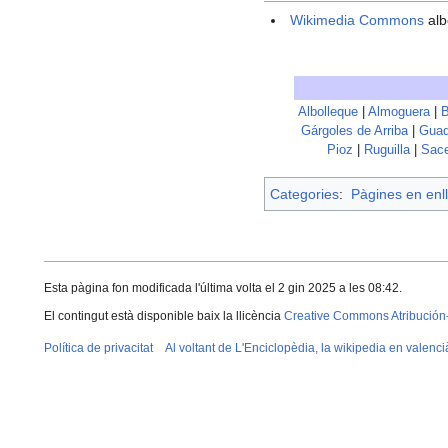
Wikimedia Commons
alb
Albolleque
|
Almoguera
|
B
Gárgoles de Arriba
|
Guad
Pioz
|
Ruguilla
|
Sac
Categories
:
Pàgines en enll
Esta pàgina fon modificada l'última volta el 2 gin 2025 a les 08:42.
El contingut està disponible baix la llicència
Creative Commons Atribución
Política de privacitat
Al voltant de L'Enciclopèdia, la wikipedia en valenci