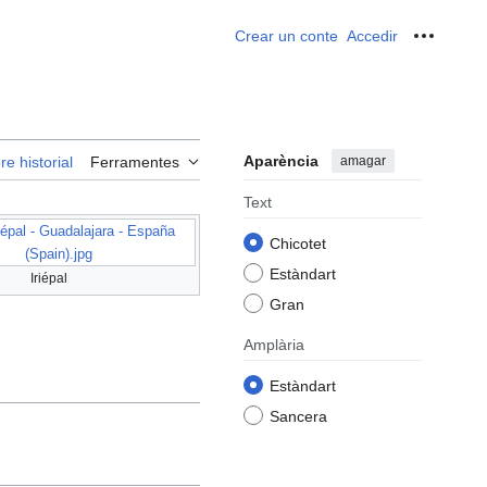
Crear un conte
Accedir
Ferrame
Aparència
amagar
re historial
Ferramentes
Text
iépal - Guadalajara - España
Chicotet
(Spain).jpg
Estàndart
Iriépal
Gran
Amplària
Estàndart
Sancera