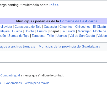
erga contingut multimèdia sobre
Iriépal
.
Municipis i pedanies de la
Comarca de La Alcarria
ellavista
|
Carrascosa de Tajo
|
Casasola
|
Cifuentes
|
Chiloeches
|
El Clavín
alajara
|
Gualda
|
Horche
|
Huetos
|
Iriépal
|
La Celada
|
Mondéjar
|
Monte de 
edón
|
Sotoca de Tajo
|
Taracena
|
Trillo
|
Usanos
|
Val de San García
|
Valde
aços a archius trencats
Municipis de la província de Guadalajara
-CompartirIgual
a menys que s'indique lo contrari.
à
Exoneracions
Versió per a mòvils