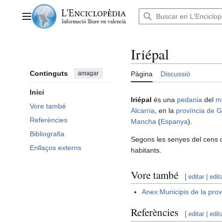
Anar
al
Menú principal
contingut
Iriépal
Continguts
amagar
Pàgina
Discussió
Inici
Iriépal
és una
pedania
del
mu
Vore també
Alcarria
, en la
província de 
Referències
Mancha
(
Espanya
).
Bibliografia
Segons les senyes del cens 
Enllaços externs
habitants.
Vore també
[
editar
|
edit
Anex:Municipis de la pro
Referències
[
editar
|
edit