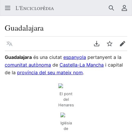
Buscar
Me
Guadalajara
Llegir en un atre idioma
Descarregar en
Vigilar
Edit
Guadalajara
és una ciutat
espanyola
pertanyent a la
comunitat autònoma
de
Castella-La Mancha
i capital
de la
província del seu mateix nom
.
El pont
del
Henares
Iglésia
de