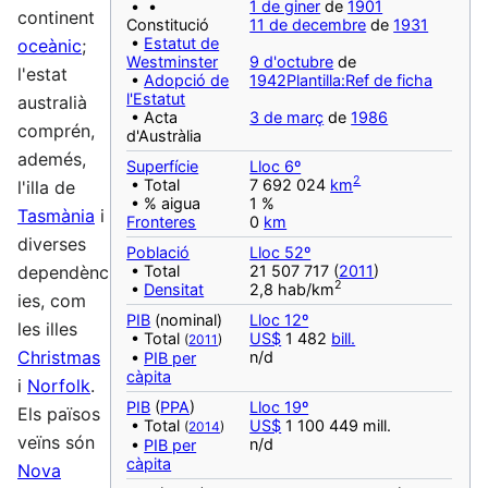
• •
1 de giner
de
1901
continent
Constitució
11 de decembre
de
1931
•
Estatut de
oceànic
;
Westminster
9 d'octubre
de
l'estat
•
Adopció de
1942
Plantilla:Ref de ficha
l'Estatut
australià
• Acta
3 de març
de
1986
comprén,
d'Austràlia
ademés,
Superfície
Lloc 6º
2
• Total
7 692 024
km
l'illa de
• % aigua
1 %
Tasmània
i
Fronteres
0
km
diverses
Població
Lloc 52º
• Total
21 507 717 (
2011
)
dependènc
2
•
Densitat
2,8 hab/km
ies, com
PIB
(nominal)
Lloc 12º
les illes
• Total
US$
1 482
bill.
(
2011
)
Christmas
n/d
•
PIB per
càpita
i
Norfolk
.
PIB
(
PPA
)
Lloc 19º
Els països
• Total
US$
1 100 449 mill.
(
2014
)
veïns són
n/d
•
PIB per
càpita
Nova