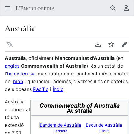
Buscar
Me
Austràlia
Llegir en un atre idioma
Descarregar en
Vigilar
Edit
Austràlia
, oficialment
Mancomunitat d'Austràlia
(en
anglés
Commonwealth of Australia
), és un estat de
l'
hemisferi sur
que conforma el continent més chicotet
del
món
i que inclou, ademés, diverses illes chicotetes
dels oceans
Pacífic
i
Índic
.
Austràlia
Commonwealth of Australia
continental
Australia
té una
extensió
Bandera de Austràlia
Escut de Austràlia
Bandera
Escut
de 7,69