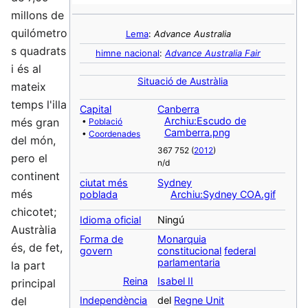
millons de
quilómetro
Lema
:
Advance Australia
s quadrats
himne nacional
:
Advance Australia Fair
i és al
Situació de Austràlia
mateix
temps l'illa
Capital
Canberra
Archiu:Escudo de
més gran
•
Població
Camberra.png
•
Coordenades
del món,
367 752 (
2012
)
pero el
n/d
continent
ciutat més
Sydney
més
poblada
Archiu:Sydney COA.gif
chicotet;
Idioma oficial
Ningú
Austràlia
Forma de
Monarquia
és, de fet,
govern
constitucional
federal
parlamentaria
la part
Reina
Isabel II
principal
Independència
del
Regne Unit
del