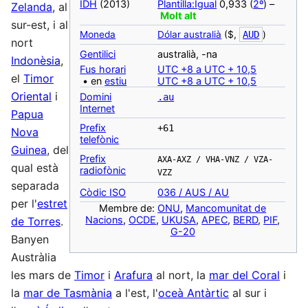
IDH
(2013)
Plantilla:Igual
0,933 (
2º
) –
Zelanda
, al
Molt alt
sur-est, i al
Moneda
Dólar australià
($,
AUD
)
nort
‎Gentilici
australià, -na
Indonèsia
,
Fus horari
UTC +8 a UTC + 10,5
el
Timor
• en
estiu
UTC +8 a UTC + 10,5
Oriental
i
Domini
.au
Internet
Papua
Prefix
+61
Nova
telefònic
Guinea
, del
Prefix
AXA-AXZ / VHA-VNZ / VZA-
qual està
radiofònic
VZZ
separada
Còdic ISO
036 / AUS / AU
per l'
estret
Membre de:
ONU
,
Mancomunitat de
Nacions
,
OCDE
,
UKUSA
,
APEC
,
BERD
,
PIF
,
de Torres
.
G-20
Banyen
Austràlia
les mars de
Timor
i
Arafura
al nort, la
mar del Coral
i
la
mar de Tasmània
a l'est, l'
oceà Antàrtic
al sur i