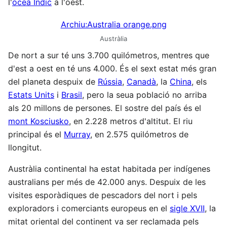
l'
oceà Índic
a l'oest.
Archiu:Australia orange.png
Austràlia
De nort a sur té uns 3.700 quilómetros, mentres que
d'est a oest en té uns 4.000. És el sext estat més gran
del planeta despuix de
Rússia
,
Canadà
, la
China
, els
Estats Units
i
Brasil
, pero la seua població no arriba
als 20 millons de persones. El sostre del país és el
mont Kosciusko
, en 2.228 metros d'altitut. El riu
principal és el
Murray
, en 2.575 quilómetros de
llongitut.
Austràlia continental ha estat habitada per indígenes
australians per més de 42.000 anys. Despuix de les
visites esporàdiques de pescadors del nort i pels
exploradors i comerciants europeus en el
sigle XVII
, la
mitat oriental del continent va ser reclamada pels