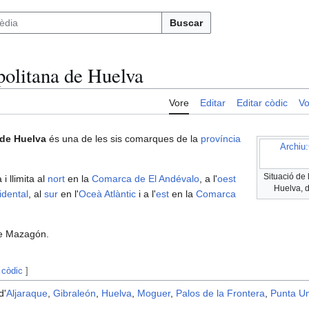
Buscar
olitana de Huelva
Vore
Editar
Editar còdic
Vo
de Huelva
és una de les sis comarques de la
província
Archiu
Situació de
i llimita al
nort
en la
Comarca de El Andévalo
, a l'
oest
Huelva, d
dental
, al
sur
en l'
Oceà Atlàntic
i a l'
est
en la
Comarca
e Mazagón.
 còdic
]
d'
Aljaraque
,
Gibraleón
,
Huelva
,
Moguer
,
Palos de la Frontera
,
Punta U