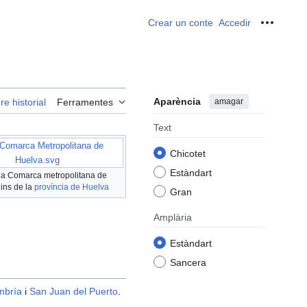
Crear un conte
Accedir
Ferrame
Aparència
amagar
re historial
Ferramentes
Text
:Comarca Metropolitana de
Chicotet
Huelva.svg
Estàndart
 la Comarca metropolitana de
ins de la
província de Huelva
Gran
Amplària
Estàndart
Sancera
mbría
i
San Juan del Puerto
.