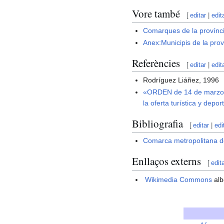
Vore també
[
editar
|
edit
Comarques de la provínc
Anex:Municipis de la pro
Referències
[
editar
|
edit
Rodríguez Liáñez, 1996
«ORDEN de 14 de marzo de
la oferta turística y depo
Bibliografia
[
editar
|
edi
Comarca metropolitana d
Enllaços externs
[
edit
Wikimedia Commons
alb