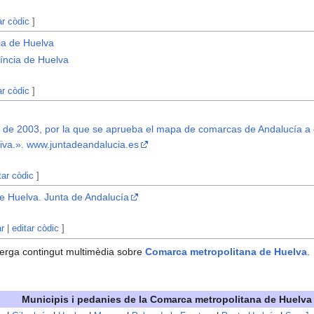
ar còdic
]
ia de Huelva
víncia de Huelva
ar còdic
]
 2003, por la que se aprueba el mapa de comarcas de Andalucía a ef
rtiva.». www.juntadeandalucia.es
tar còdic
]
e Huelva. Junta de Andalucía
ar
|
editar còdic
]
erga contingut multimèdia sobre
Comarca metropolitana de Huelva
.
Municipis i pedanies de la
Comarca metropolitana de Huelva