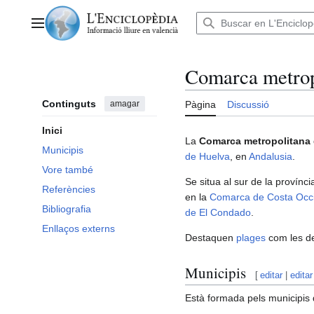
Anar
al
Menú principal
contingut
Comarca metrop
Continguts
amagar
Pàgina
Discussió
Inici
La
Comarca metropolitana 
Municipis
de Huelva
, en
Andalusia
.
Vore també
Se situa al sur de la província 
Referències
en la
Comarca de Costa Occi
Bibliografia
de El Condado
.
Enllaços externs
Destaquen
plages
com les d
Municipis
[
editar
|
editar
Està formada pels municipis 