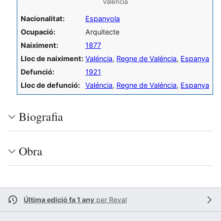
Valéncia
Nacionalitat:
Espanyola
Ocupació:
Arquitecte
Naiximent:
1877
Lloc de naiximent:
Valéncia
,
Regne de Valéncia
,
Espanya
Defunció:
1921
Lloc de defunció:
Valéncia
,
Regne de Valéncia
,
Espanya
Biografia
Obra
Última edició fa 1 any
per
Reval