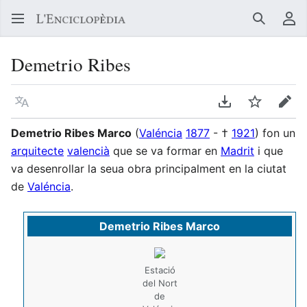
Buscar
Me
Demetrio Ribes
Llegir en un atre idioma
Descarregar en
Vigilar
Edit
Demetrio Ribes Marco
(
Valéncia
1877
- †
1921
) fon un
arquitecte
valencià
que se va formar en
Madrit
i que
va desenrollar la seua obra principalment en la ciutat
de
Valéncia
.
Demetrio Ribes Marco
Estació
del Nort
de