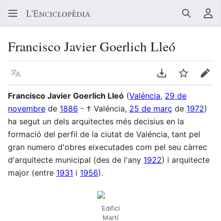
Buscar
Me
Francisco Javier Goerlich Lleó
Llegir en un atre idioma
Descarregar en
Vigilar
Edit
Francisco Javier Goerlich Lleó
(
Valéncia
,
29 de
novembre
de
1886
- † Valéncia,
25 de març
de
1972
)
ha segut un dels arquitectes més decisius en la
formació del perfil de la ciutat de Valéncia, tant pel
gran numero d'obres eixecutades com pel seu càrrec
d'arquitecte municipal (des de l'any
1922
) i arquitecte
major (entre
1931
i
1956
).
Edifici
Martí