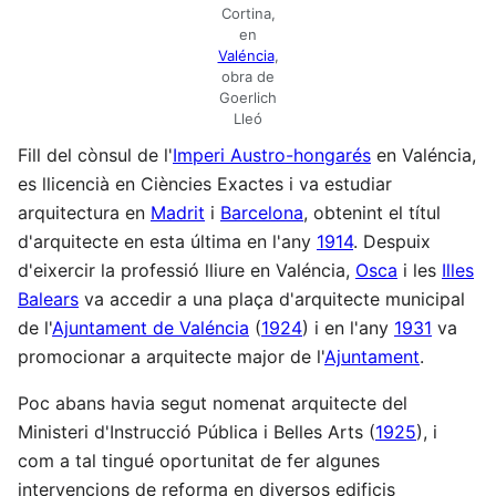
Cortina,
en
Valéncia
,
obra de
Goerlich
Lleó
Fill del cònsul de l'
Imperi Austro-hongarés
en Valéncia,
es llicencià en Ciències Exactes i va estudiar
arquitectura en
Madrit
i
Barcelona
, obtenint el títul
d'arquitecte en esta última en l'any
1914
. Despuix
d'eixercir la professió lliure en Valéncia,
Osca
i les
Illes
Balears
va accedir a una plaça d'arquitecte municipal
de l'
Ajuntament de Valéncia
(
1924
) i en l'any
1931
va
promocionar a arquitecte major de l'
Ajuntament
.
Poc abans havia segut nomenat arquitecte del
Ministeri d'Instrucció Pública i Belles Arts (
1925
), i
com a tal tingué oportunitat de fer algunes
intervencions de reforma en diversos edificis