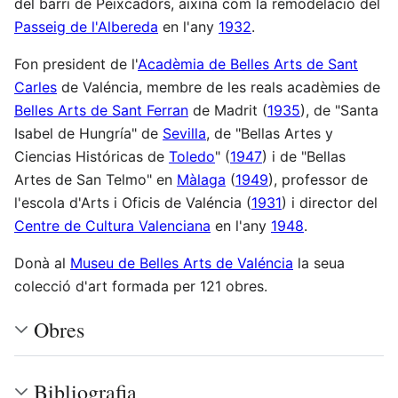
del barri de Peixcadors, aixina com la remodelació del
Passeig de l'Albereda
en l'any
1932
.
Fon president de l'
Acadèmia de Belles Arts de Sant
Carles
de Valéncia, membre de les reals acadèmies de
Belles Arts de Sant Ferran
de Madrit (
1935
), de "Santa
Isabel de Hungría" de
Sevilla
, de "Bellas Artes y
Ciencias Históricas de
Toledo
" (
1947
) i de "Bellas
Artes de San Telmo" en
Màlaga
(
1949
), professor de
l'escola d'Arts i Oficis de Valéncia (
1931
) i director del
Centre de Cultura Valenciana
en l'any
1948
.
Donà al
Museu de Belles Arts de Valéncia
la seua
colecció d'art formada per 121 obres.
Obres
Bibliografia