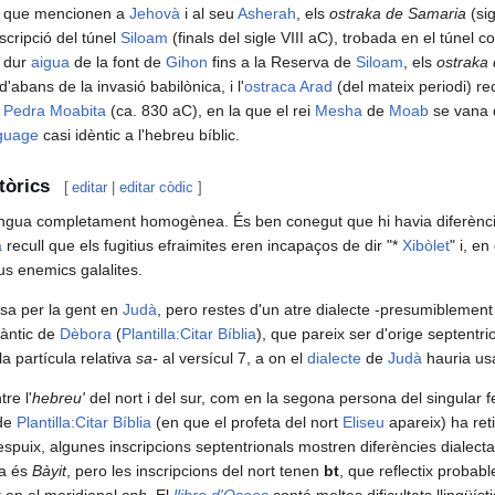
C), que mencionen a
Jehovà
i al seu
Asherah
, els
ostraka de Samaria
(sig
inscripció del túnel
Siloam
(finals del sigle VIII aC), trobada en el túnel c
 dur
aigua
de la font de
Gihon
fins a la Reserva de
Siloam
, els
ostraka
'abans de la invasió babilònica, i l'
ostraca Arad
(del mateix periodi) rec
a
Pedra Moabita
(ca. 830 aC), en la que el rei
Mesha
de
Moab
se vana d
nguage
casi idèntic a l'hebreu bíblic.
tòrics
[
editar
|
editar còdic
]
engua completament homogènea. És ben conegut que hi havia diferèncie
a
recull que els fugitius efraimites eren incapaços de dir "*
Xibòlet
" i, en
us enemics galalites.
sa per la gent en
Judà
, pero restes d'un atre dialecte -presumiblement
càntic de
Dèbora
(
Plantilla:Citar Bíblia
), que pareix ser d'orige septentri
la partícula relativa
sa-
al versícul 7, a on el
dialecte
de
Judà
hauria us
re l'
hebreu'
del nort i del sur, com en la segona persona del singular 
 de
Plantilla:Citar Bíblia
(en que el profeta del nort
Eliseu
apareix) ha ret
espuix, algunes inscripcions septentrionals mostren diferències dialecta
sa és
Bàyit
, pero les inscripcions del nort tenen
bt
, que reflectix proba
 en el meridional
snh
. El
llibre d'Osees
conté moltes dificultats llingüíst