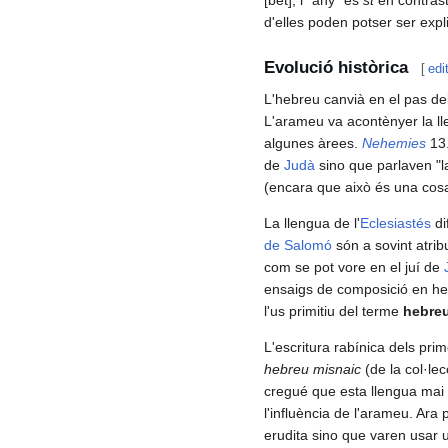
d'elles poden potser ser expl
Evolució històrica
[
edi
L'hebreu canvià en el pas del
L'arameu va acontènyer la lle
algunes àrees.
Nehemies
13.
de
Judà
sino que parlaven "la
(encara que això és una cosa
La llengua de l'
Eclesiastés
di
de Salomó
són a sovint atrib
com se pot vore en el juí de
ensaigs de composició en hebr
l'us primitiu del terme
hebre
L'escritura rabínica dels pri
hebreu misnaic
(de la col·le
cregué que esta llengua mai 
l'influència de l'arameu. Ara
erudita sino que varen usar 