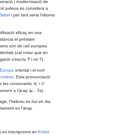
peració i modernisació de
ició judeua es considera a
Babel
i per tant seria l'idioma
lisació eficaç en una
nstància el préstam
rmens són de raïl europea.
identals (cal notar que en
ogació s'escriu
?
i no
؟
).
Europa
oriental i el nort
ermànic
. Esta pronunciació
de les consonants
i
/k/
/t/
onent a l'àrap
ط
-
Ta
).
tage, l'hebreu és hui en dia
untament en l'àrap.
 en inscripcions en
Kirbet