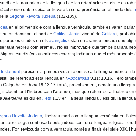
udi de la naturalea de la llengua i de les referències en els texts rabín
ernàcul sense dubte deixa entrevore la seua presència en el fondo dels
r
de la
Segona Revolta Judeua
(132-135).
udea
en el primer sigle com a llengua vernàcula, també es varen parlar 
meu fon dominant al nort de
Galilea
.
Jesús
vingué de
Galilea
i, probabl
s paraules citades en els
evangelis
estan en arameu, encara que algun
 ser tant hebreu com arameu. No és improvable que també parlara heb
. Alguns estudis (vejau enllaços externs) indiquen que el més provable
".
Testament
pareixen, a primera vista, referir-se a la llengua hebrea, i l
isti) se referix ad esta llengua en
l'
Apocalipsis
9.11; 10.16. Pero també
a Golgotha en
Joan
19.13,17 i això, provablement, denota una llengua 
, incloent tant l'hebreu com l'arameu, més que referir-se a l'hebreu en 
ea
Akeldema
es diu en
Fets
1.19 en "la seua llengua", éss dir, la llengu
egona Revolta Judeua
, l'hebreu morí com a llengua vernàcula en Pale
bstant això, seguí sent usada pels judeus com una llengua religiosa, erudit
ncies. Fon revixcuda com a vernàcula només a finals del sigle XIX, i hui