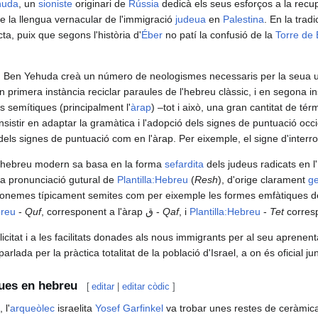
huda
, un
sioniste
originari de
Rússia
dedicà els seus esforços a la recu
-ne la llengua vernacular de l'immigració
judeua
en
Palestina
. En la trad
ta, puix que segons l'història d'
Éber
no patí la confusió de la
Torre de 
, Ben Yehuda creà un número de neologismes necessaris per la seua uti
n primera instància reciclar paraules de l'hebreu clàssic, i en segona i
s semítiques (principalment l'
àrap
) –tot i això, una gran cantitat de té
sistir en adaptar la gramàtica i l'adopció dels signes de puntuació occ
t dels signes de puntuació com en l'àrap. Per eixemple, el signe d'interr
'hebreu modern sa basa en la forma
sefardita
dels judeus radicats en l'
la pronunciació gutural de
Plantilla:Hebreu
(
Resh
), d'orige clarament
g
s fonemes típicament semites com per eixemple les formes emfàtiques 
breu
-
Quf
, corresponent a l'àrap
ق
-
Qaf
, i
Plantilla:Hebreu
-
Tet
corresp
licitat i a les facilitats donades als nous immigrants per al seu aprenen
rlada per la pràctica totalitat de la població d'Israel, a on és oficial j
gues en hebreu
[
editar
|
editar còdic
]
 l'
arqueòlec
israelita
Yosef Garfinkel
va trobar unes restes de ceràmica