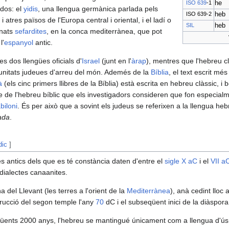
ISO 639
-1
he
 dos: el
yidis
, una llengua germànica parlada pels
ISO 639-2
heb
i atres països de l'Europa central i oriental, i el ladí o
SIL
heb
enats
sefardites
, en la conca mediterrànea, que pot
l'
espanyol
antic.
s dos llengües oficials d'
Israel
(junt en l'
àrap
), mentres que l'hebreu c
omunitats judeues d'arreu del món. Ademés de la
Bíblia
, el text escrit mé
à
(els cinc primers llibres de la Bíblia) està escrita en hebreu clàssic, i 
te de l'hebreu bíblic que els investigadors consideren que fon especial
biloni
. És per això que a sovint els judeus se referixen a la llengua h
ada
.
dic
]
antics dels que es té constància daten d'entre el
sigle X aC
i el
VII a
dialectes canaanites.
a del Llevant (les terres a l'orient de la
Mediterrànea
), anà cedint lloc a
trucció del segon temple l'any
70
dC i el subseqüent inici de la diàspora
üents 2000 anys, l'hebreu se mantingué únicament com a llengua d'ús lli