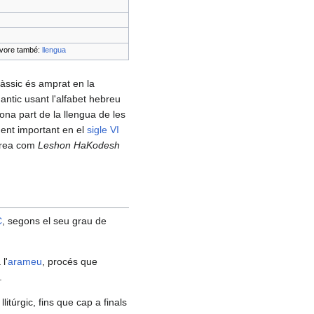
vore també:
llengua
làssic és amprat en la
s antic usant l'alfabet hebreu
bona part de la llengua de les
ment important en el
sigle VI
ebrea com
Leshon HaKodesh
C
, segons el seu grau de
 l'
arameu
, procés que
.
túrgic, fins que cap a finals