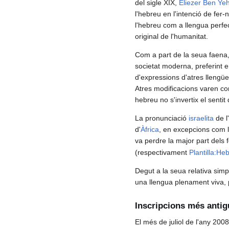
del sigle XIX,
Eliezer Ben Ye
l'hebreu en l'intenció de fer
l'hebreu com a llengua perfec
original de l'humanitat.
Com a part de la seua faena
societat moderna, preferint e
d'expressions d'atres llengüe
Atres modificacions varen con
hebreu no s'invertix el senti
La pronunciació
israelita
de l
d'
Àfrica
, en excepcions com 
va perdre la major part del
(respectivament
Plantilla:He
Degut a la seua relativa simp
una llengua plenament viva, pa
Inscripcions més anti
El més de juliol de l'any 2008,