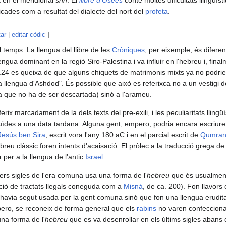
icades com a resultat del dialecte del nort del
profeta
.
tar
|
editar còdic
]
 temps. La llengua del llibre de les
Cròniques
, per eixemple, és difere
ngua dominant en la regió Siro-Palestina i va influir en l'hebreu i, fina
24 es queixa de que alguns chiquets de matrimonis mixts ya no podrien
 llengua d'Ashdod". És possible que això es referixca no a un vestigi de 
 que no ha de ser descartada) sinó a l'arameu.
ferix marcadament de la dels texts del pre-exili, i les peculiaritats llingü
uïdes a una data tardana. Alguna gent, empero, podria encara escriure en
Jesús ben Sira
, escrit vora l'any 180 aC i en el parcial escrit de
Qumra
eu clàssic foren intents d'acaisació. El pròlec a la traducció grega d
u
per a la llengua de l'antic
Israel
.
mers sigles de l'era comuna usa una forma de l'
hebreu
que és usualmen
cció de tractats llegals coneguda com a
Misnà
, de ca. 200). Fon llavor
havia segut usada per la gent comuna sinó que fon una llengua erudit
 pero, se reconeix de forma general que els
rabins
no varen confecciona
una forma de l'
hebreu
que es va desenrollar en els últims sigles abans 