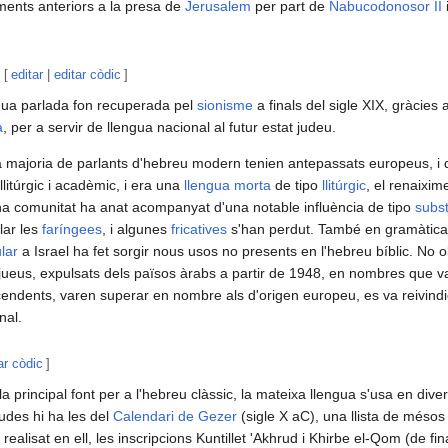
ents anteriors a la presa de
Jerusalem
per part de
Nabucodonosor II
[
editar
|
editar còdic
]
gua parlada fon recuperada pel
sionisme
a finals del sigle XIX, gràcies a
a
, per a servir de llengua nacional al futur estat judeu.
a majoria de parlants d'hebreu modern tenien antepassats europeus, i d
llitúrgic i acadèmic, i era una
llengua morta
de tipo
llitúrgic
, el renaixi
a comunitat ha anat acompanyat d'una notable influència de tipo
subst
lar les
faríngees
, i algunes
fricatives
s'han perdut. També en gramàtica l
lar
a Israel ha fet sorgir nous usos no presents en l'hebreu bíblic. No o
jueus, expulsats dels països àrabs a partir de 1948, en nombres que var
endents, varen superar en nombre als d'origen europeu, es va reivindic
nal.
ar còdic
]
a principal font per a l'hebreu clàssic, la mateixa llengua s'usa en dive
udes hi ha les del
Calendari de Gezer
(sigle X aC), una llista de mésos d
 realisat en ell, les inscripcions Kuntillet 'Akhrud i Khirbe el-Qom (de fina