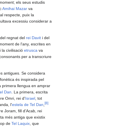
 moment; els seus estudis
ec
Amihai Mazar
va
al respecte, puix la
esultava excessiu considerar a
l del regnat del
rei Davit
i del
 moment de l'any, escrites en
la civilisació
etrusca
va
consonants per a transcriure
ues antigues. Se considera
fonètica és inspirada pel
 la primera llengua en amprar
Tel Dan
. La primera, escrita
re Omri, rei d'
Israel
, tot
[
8
]
nda, l'
estela de Tel Dan
,
e Joram, fill d'Acab, rei
rita més antiga que existix
rop de
Tel Laquix
, que