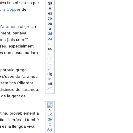
ics fins al seu us per
qu
e
olls
Copper
de
es
tro
ba
l'
arameu
i el
grec
, i
a
ement, parlava
Sil
oa
es (tals com "*
m
reu, especialment
es
 és que Jesús parlara
re
mu
nta
al
a paraula grega
sig
 s'usen de l'arameu
le
semítica (diferent
VII
distinció de l'arameu.
aC
a de la gent de
stina, provablement a
Co
a i lliterària, i també
de
x
 és la llengua viva
Ale