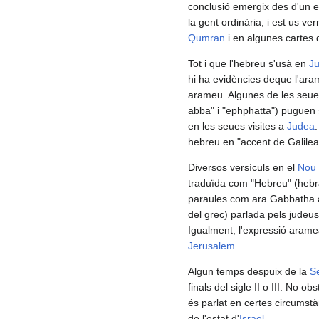
conclusió emergix des d'un est
la gent ordinària, i est us v
Qumran
i en algunes cartes 
Tot i que l'hebreu s'usà en
J
hi ha evidències deque l'ara
arameu. Algunes de les seue
abba" i "ephphatta") puguen
en les seues visites a
Judea
hebreu en "accent de Galilea
Diversos versículs en el
Nou 
traduïda com "Hebreu" (hebra
paraules com ara Gabbatha 
del grec) parlada pels judeus
Igualment, l'expressió aram
Jerusalem
.
Algun temps despuix de la
S
finals del sigle II o III. No o
és parlat en certes circumstà
de l'estat d'
Israel
.