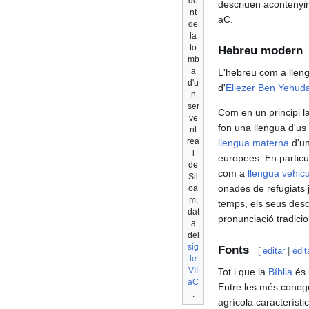
de
descriuen acontenyim
nt
aC.
de
la
to
Hebreu modern
mb
a
L'hebreu com a llen
d'u
d'
Eliezer Ben Yehud
n
ser
Com en un principi l
ve
fon una llengua d'us 
nt
rea
llengua materna
d'un
l
europees. En particu
de
com a
llengua vehicu
Sil
onades de refugiats 
oa
m,
temps, els seus desc
dat
pronunciació tradicio
a
del
sig
Fonts
[
editar
|
edit
le
VII
Tot i que la
Bíblia
és l
aC
Entre les més coneg
.
agrícola característic