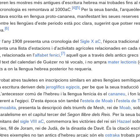
 eren les mostres més antigues d'escritura hebrea mai trobades fins al
[
4
]
[
5
]
 cronologia es remontava al 1000aC.
Per la seua banda, l'arqueòl
stava escrita en llengua proto-cananea, manifestant les seues reserves 
i entre les llengües d'este periodo està poc clara, sugerint que potser r
[
6
]
ea.
r
l'any 1908 presenta una cronologia del
Sigle X aC
, l'época tradiciona
senta una llista d'estacions i d'activitats agrícoles relacionades en cada
[
7
]
, relacionada en l'
alfabet fenici
,
aquell que a través dels antics grecs i 
 El text del calendari de Guèzer no té vocals, i no ampra
mater lectionis
(
ts a on la llengua hebrea posterior ho requeria.
robat atres tauletes en inscripcions similars en atres llengües semítiq
a escritura deriven dels
jeroglífics egipcis
, per be que la seua traducció 
L'antecessor comú de l'hebreu i la llengua fenícia és el
cananeu
, i fon
ferent a l'egipci. D'esta época són també l'
estela de Moab
i l'
estela de 
moabita
, presenta la descripció dels triumfs de Mesh, rei de
Moab
, sob
aralelisme en el capítul tercer del
Segon llibre dels Reis
. Per la seua ba
mitans del
sigle VIII aC
, commemora les victòries del rei siri
Hazael
sobr
ies, fill de Joram, rei de Judà, de la dinastia de Davit. És la citació esc
 Atres eixemples no tan antics d'hebreu arcaic són els
ostraka
trobats p