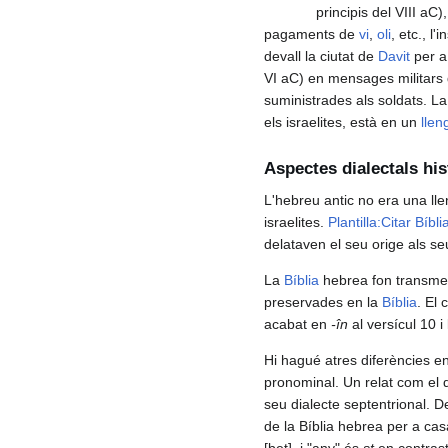
principis del VIII a
pagaments de
vi
,
oli
, etc., l'
devall la ciutat de
Davit
per a
VI aC) en mensages militars d
suministrades als soldats. L
els israelites, està en un
lle
Aspectes dialectals his
L'hebreu antic no era una ll
israelites.
Plantilla:Citar Bíbli
delataven el seu orige als se
La
Bíblia
hebrea fon transme
preservades en la
Bíblia
. El 
acabat en
-în
al versícul 10 i 
Hi hagué atres diferències ent
pronominal. Un relat com el
seu dialecte septentrional. D
de la Bíblia hebrea per a ca
[bet], i "any" és
st
en contrast