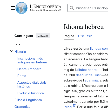
Anar
al
Menú principal
contingut
Idioma hebreu
Continguts
amagar
Pàgina
Discussió
Inici
L'
hebreu
és una
llengua sem
Història
Històricament s'ha considera
Alternar subsecció Història
Inscripcions més
antecessors. La llengua heb
antigues en hebreu
ètnicament relacionades entr
Hebreu modern
mig de l'
alfabet hebreu
. L'he
del 200
despuix de Crist
—sen
Fonts
sobrevixqué l'
edat mija
a sole
Aspectes dialectals
dels rabins. L'hebreu com a 
històrics
sigle XIX, gràcies al treball, e
Evolució històrica
llengua nacional en el futur 
Filiació llingüística
actualment parlada per 5,3 
[
2
]
Gramàtica
Israel
.
Per lo que fa a la d