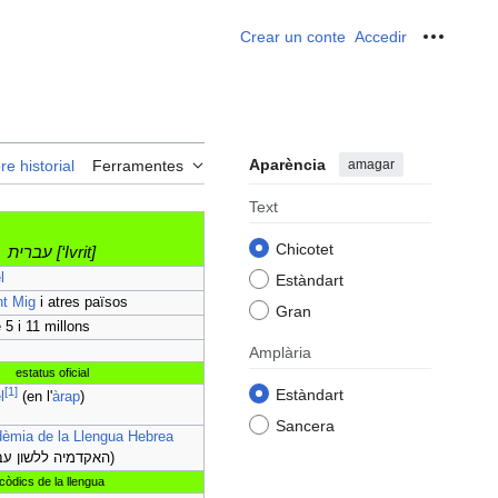
Crear un conte
Accedir
Ferrame
Aparència
amagar
re historial
Ferramentes
Text
Chicotet
עברית [‘Ivrit]
l
Estàndart
nt Mig
i atres països
Gran
 5 i 11 millons
Amplària
estatus oficial
[
1
]
Estàndart
l
(en l'
àrap
)
Sancera
èmia de la Llengua Hebrea
(האקדמיה ללשון עברית)
còdics de la llengua