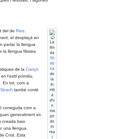
nt del de
Reis
.
lment, el desplaçà en
La
 parlar la llengua
llin
la llengua filistea
da
Sh
eb
na
ístiques de la
Cançó
de
 l'estil primitiu,
la
n
. En tot, com a
to
e
Sirach
també conté
mb
a
d'u
n
t coneguda com a
ma
s quan generalment es
jor
a creada baix
do
m
r una llengua
rea
de Crist. Esta
l