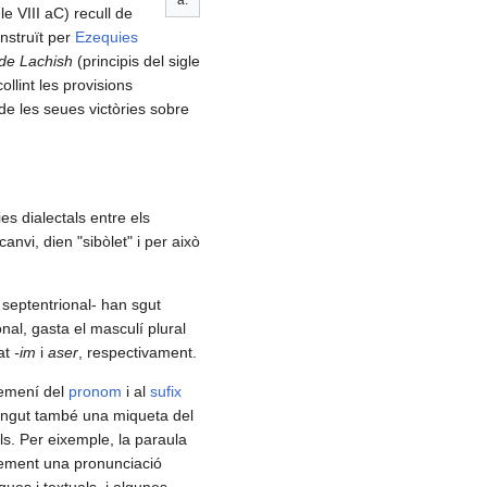
a.
le VIII aC) recull de
onstruït per
Ezequies
 de Lachish
(principis del sigle
ollint les provisions
e les seues victòries sobre
s dialectals entre els
 canvi, dien "sibòlet" i per això
 septentrional- han sgut
onal, gasta el masculí plural
at
-im
i
aser
, respectivament.
femení del
pronom
i al
sufix
ingut també una miqueta del
ls. Per eixemple, la paraula
blement una pronunciació
iques i textuals, i algunes