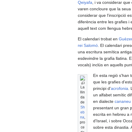
Qeiyafa
, i va considerar que
varen concloure que la seua
considerar que l'inscripció e
diferència entre les grafies 
aquell text com llengua hebr
El calendari trobat en
Guèze
rei Salomó
. El calendari pre
una escritura semítica antiga
esdevindre la grafia llatina.
vocals) inclús en aquells pun
En esta regió s'han t
que les grafies d'est
La
principi d'
acrofonia
. 
llin
un alfabet semític di
da
en dialecte
cananeu
de
Sh
presentant un gran p
eb
escrita en hebreu a 
na
,
d'Israel, i sobre Ocoz
pro
sobre esta dinastia.
ce