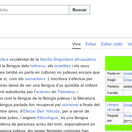
Buscar
Vore
Editar
Editar còdic
Vo
ítica
occidental de la
família llingüística afroasiàtica
.
t la llengua dels
hebreus
, els
israelites
i els seus
rea també es parla en cultures no judeues encara que
Parlat en:
Israe
e sí, com els
samaritans
. L'escritura s'efectua per
Regió:
Orie
breu deixà de ser una llengua d'us quotidià al voltant
Parlants:
entre
t substituïda per l'
arameu
en
Palestina
, i
Família:
s com la llengua de la llitúrgia judeua i la lliteratura
llengua parlada fon recuperat pel
sionisme
a finals del
Llengua
Israe
oficial
de:
ntre atres, d'
Eliezer Ben Yehuda
, per a servir de
Regulat
Acad
estat judeu, i segons
Ethnologue
, és una llengua
per:
milions de persones arreu del món, especialment en
iàspora judeua, les seues llengües comunes han