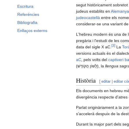
segut històricament sobretot
Escritura
judeus establits en
Alemanya
Referències
judeocastellà
entre els nom
Bibliografia
considerar-se una variant de 
Enllaços externs
L'hebreu modern és una de le
pregària i l'estudi de les c
[
3
]
data del sigle X aC.
La
Tor
versions actuals és el dialec
aC
, pels volts del
captiveri ba
(
לֶשׁוֹן הֲקוֹדֶשׁ
), la
llengua sagr
Història
[
editar
|
editar cò
Els documents en hebreu més 
divergència respecte d'atres 
Parlat originàriament a la zon
s'accelerà despuix de la des
Durant la major part dels seg