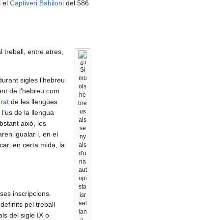
i el
Captiveri Babiloni
del 586
l treball, entre atres,
Sí
mb
urant sigles l'hebreu
ols
ment de l'hebreu com
he
rat
de les llengües
bre
us
'us de la llengua
als
bstant això, les
se
en igualar i, en el
ny
ar, en certa mida, la
als
d'u
na
aut
opi
sta
rses inscripcions.
isr
ael
efinits pel treball
ian
ls del sigle IX o