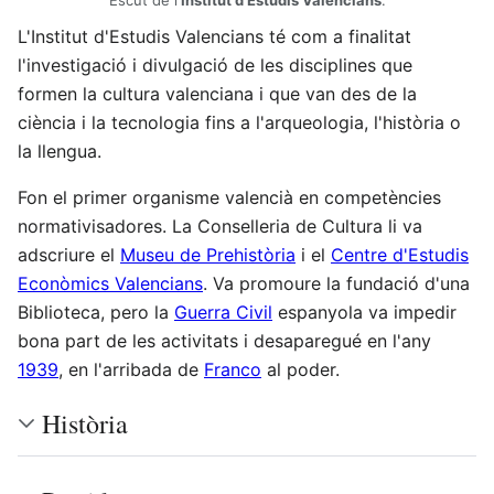
Escut de l'
Institut d'Estudis Valencians
.
L'Institut d'Estudis Valencians té com a finalitat
l'investigació i divulgació de les disciplines que
formen la cultura valenciana i que van des de la
ciència i la tecnologia fins a l'arqueologia, l'història o
la llengua.
Fon el primer organisme valencià en competències
normativisadores. La Conselleria de Cultura li va
adscriure el
Museu de Prehistòria
i el
Centre d'Estudis
Econòmics Valencians
. Va promoure la fundació d'una
Biblioteca, pero la
Guerra Civil
espanyola va impedir
bona part de les activitats i desaparegué en l'any
1939
, en l'arribada de
Franco
al poder.
Història