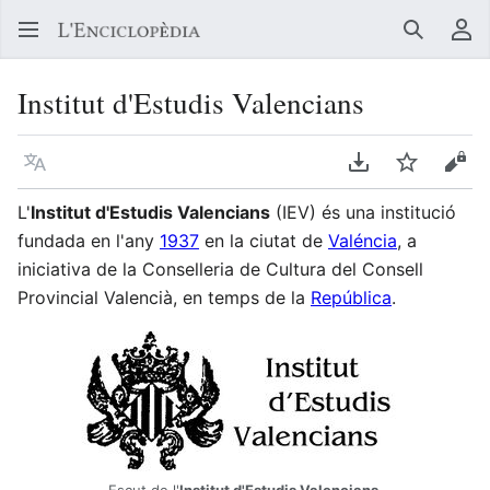
Buscar
Me
Institut d'Estudis Valencians
Llegir en un atre idioma
Descarregar en
Vigilar
Vore
L'
Institut d'Estudis Valencians
(IEV) és una institució
fundada en l'any
1937
en la ciutat de
Valéncia
, a
iniciativa de la Conselleria de Cultura del Consell
Provincial Valencià, en temps de la
República
.