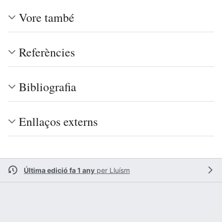
Vore també
Referències
Bibliografia
Enllaços externs
Última edició fa 1 any
per
Lluísm