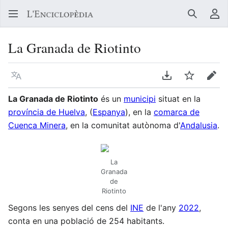
Buscar
Me
La Granada de Riotinto
Llegir en un atre idioma
Descarregar en
Vigilar
Edit
La Granada de Riotinto
és un
municipi
situat en la
província de Huelva
, (
Espanya
), en la
comarca de
Cuenca Minera
, en la comunitat autònoma d'
Andalusia
.
La
Granada
de
Riotinto
Segons les senyes del cens del
INE
de l'any
2022
,
conta en una població de 254 habitants.