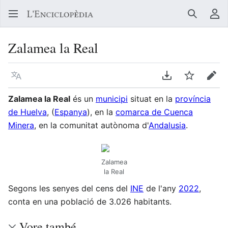
Buscar
Me
Zalamea la Real
Llegir en un atre idioma
Descarregar en
Vigilar
Edit
Zalamea la Real
és un
municipi
situat en la
província
de Huelva
, (
Espanya
), en la
comarca de Cuenca
Minera
, en la comunitat autònoma d'
Andalusia
.
Zalamea
la Real
Segons les senyes del cens del
INE
de l'any
2022
,
conta en una població de 3.026 habitants.
Vore també