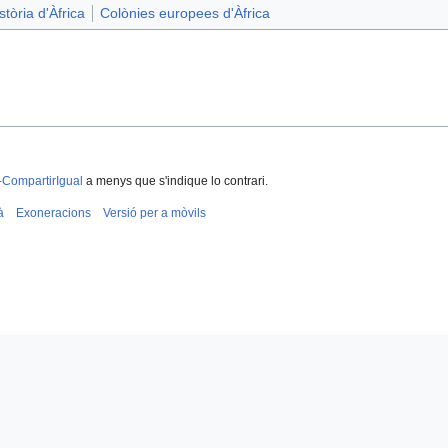
stòria d'Àfrica
Colònies europees d'Àfrica
-CompartirIgual
a menys que s'indique lo contrari.
à
Exoneracions
Versió per a mòvils