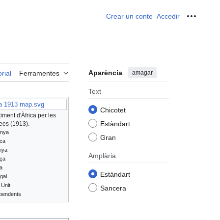
Crear un conte
Accedir
Ferrame
Aparència
amagar
rial
Ferramentes
Text
ca 1913 map.svg
Chicotet
iment d'Àfrica per les
Estàndart
ees (1913).
nya
Gran
ica
nya
Amplària
ça
ia
Estàndart
gal
Unit
Sancera
ependents