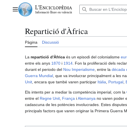
Anar
al
Menú principal
contingut
Repartició d'Àfrica
Pàgina
Discussió
La
repartició d'Àfrica
és un episodi del colonialisme
eu
entre els anys
1870
i
1914
. Fon la proliferació dels recla
durant el periodo del
Nou Imperialisme
, entre la
década 
Guerra Mundial
, que va involucrar principalment a les n
Unit
, encara que també varen participar
Itàlia
,
Portugal
,
Els intents per a mediar la competència imperial, com la
entre el
Regne Unit
,
França
i
Alemanya
no varen poder es
cadascuna de les potències involucrades. Estes dispute
principals factors que varen originar la Primera Guerra M