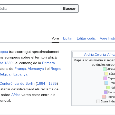
Buscar
Vore
Editar
Editar còdic
Vore histo
ropeu
transcorregut aproximadament
Archiu:Colonial Afri
ms europeus sobre el territori africà
Mapa a on es mostra el repart
de 1880
i el començ de la
Primera
potències europ
acions de
França
,
Alemanya
i el
Regne
Alema
Bèlgica
i
Espanya
.
Bèlg
Espa
Conferència de Berlin
(
1884
-
1885
)
Fran
Itàl
tablir definitivament els reclams de
Portu
s sobre
Àfrica
varen estar entre els
Regne 
undial.
Estats ind