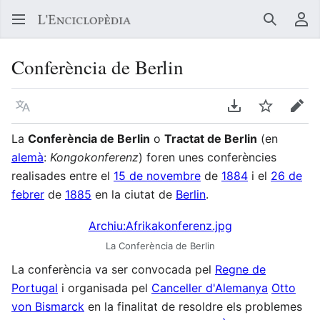
Buscar
Me
Conferència de Berlin
Llegir en un atre idioma
Descarregar en
Vigilar
Edit
La
Conferència de Berlin
o
Tractat de Berlin
(en
alemà
:
Kongokonferenz
) foren unes conferències
realisades entre el
15 de novembre
de
1884
i el
26 de
febrer
de
1885
en la ciutat de
Berlin
.
Archiu:Afrikakonferenz.jpg
La Conferència de Berlin
La conferència va ser convocada pel
Regne de
Portugal
i organisada pel
Canceller d'Alemanya
Otto
von Bismarck
en la finalitat de resoldre els problemes