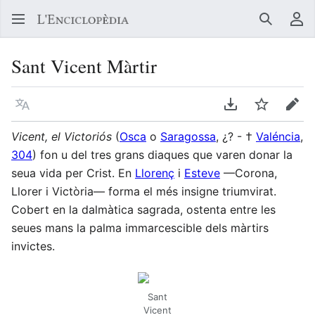
Buscar
Me
Sant Vicent Màrtir
Llegir en un atre idioma
Descarregar en
Vigilar
Edit
Vicent, el Victoriós
(
Osca
o
Saragossa
, ¿? - †
Valéncia
,
304
) fon u del tres grans diaques que varen donar la
seua vida per Crist. En
Llorenç
i
Esteve
—Corona,
Llorer i Victòria— forma el més insigne triumvirat.
Cobert en la dalmàtica sagrada, ostenta entre les
seues mans la palma immarcescible dels màrtirs
invictes.
Sant
Vicent