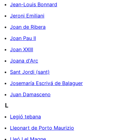
Jean-Louis Bonnard
Jeroni Emiliani
Joan de Ribera
Joan Pau II
Joan XXIII
Joana d'Arc
Sant Jordi (sant)
Josemaría Escrivá de Balaguer
Juan Damasceno
L
Legió tebana
Lleonart de Porto Maurizio
Lleó I el Magne