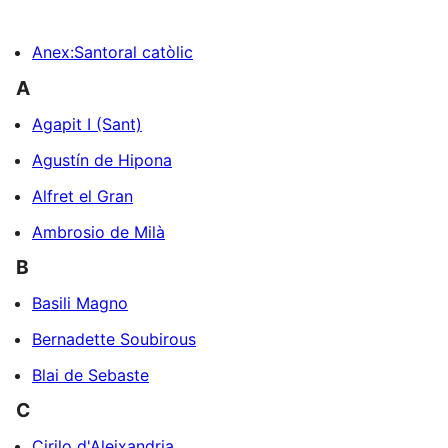
Anex:Santoral catòlic
A
Agapit I (Sant)
Agustín de Hipona
Alfret el Gran
Ambrosio de Milà
B
Basili Magno
Bernadette Soubirous
Blai de Sebaste
C
Cirilo d'Aleixandria