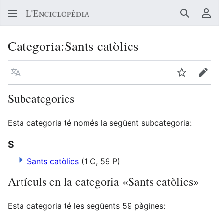
Buscar
Me
Categoria
:
Sants catòlics
Llegir en un atre idioma
Vigilar
Edit
Subcategories
Esta categoria té només la següent subcategoria:
S
Sants catòlics
(1 C, 59 P)
Artículs en la categoria «Sants catòlics»
Esta categoria té les següents 59 pàgines: