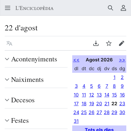
Buscar
Me
22 d'agost
Llegir en un atre idioma
Descarregar en
Vigilar
Edit
Acontenyiments
<<
Agost 2026
>>
dl
dt
dc
dj
dv
ds
dg
1
2
Naiximents
3
4
5
6
7
8
9
10
11
12
13
14
15
16
Decesos
17
18
19
20
21
22
23
24
25
26
27
28
29
30
Festes
31
Tots els dies