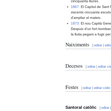
cincquanta lliures.
1867
: El Capítul de Sant 
siscents cincuanta escuts,
d'ampliar el mateix.
1873
: El nou Capità Gen
Despuix d'un fort bombarde
la lluita pegant a fugir pe
Naiximents
[
editar
|
edit
Decesos
[
editar
|
editar cò
Festes
[
editar
|
editar còdic
Santoral catòlic
[
editar