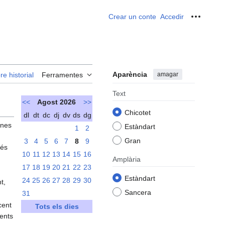
Crear un conte
Accedir
Ferrame
Aparència
amagar
re historial
Ferramentes
Text
<<
Agost 2026
>>
Chicotet
dl
dt
dc
dj
dv
ds
dg
gnes
Estàndart
1
2
Gran
3
4
5
6
7
8
9
més
10
11
12
13
14
15
16
Amplària
17
18
19
20
21
22
23
Estàndart
24
25
26
27
28
29
30
t,
Sancera
31
cent
Tots els dies
cents