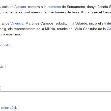
Nicolau d'
Alacant
, compra a la
comtesa
de Sotoameno, donya Josefa Sc
 una hectàrea, vint àrees i dèu centiàrees de terra, llindany en el Ceme
eral de
Valéncia
, Martínez Campos, substituint a Velarde, inicia el siti d
ig, els representants de la Milícia, reunits en l'Aula Capitular de la
Ca
r via marítima.
ar còdic
]
dic
]
]
|
editar còdic
]