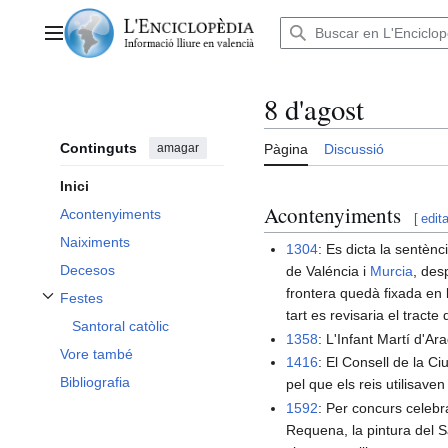
Anar
al
Menú principal
contingut
8 d'agost
Continguts
amagar
Pàgina
Discussió
Inici
Acontenyiments
Acontenyiments
[
edita
Naiximents
1304
: Es dicta la sentènc
Decesos
de Valéncia i
Murcia
, des
frontera quedà fixada en
Festes
Alternar subsecció Festes
tart es revisaria el tract
Santoral catòlic
1358
: L'Infant Martí d'A
Vore també
1416
: El Consell de la Ciu
Bibliografia
pel que els reis utilisave
1592
: Per concurs celebra
Requena, la pintura del S