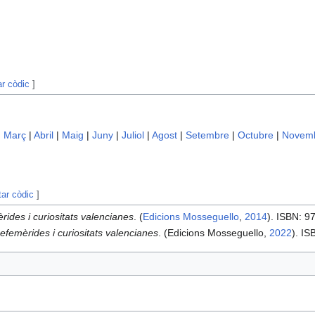
ar còdic
]
|
Març
|
Abril
|
Maig
|
Juny
|
Juliol
|
Agost
|
Setembre
|
Octubre
|
Novem
tar còdic
]
rides i curiositats valencianes
. (
Edicions Mosseguello
,
2014
). ISBN: 
efemèrides i curiositats valencianes
. (Edicions Mosseguello,
2022
). I