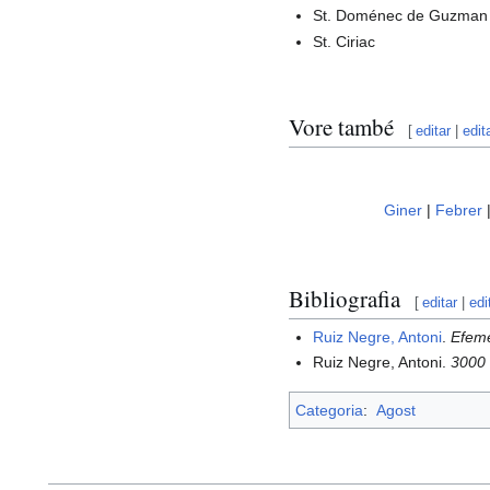
St. Doménec de Guzman
St. Ciriac
Vore també
[
editar
|
edit
Giner
|
Febrer
Bibliografia
[
editar
|
edi
Ruiz Negre, Antoni
.
Efemè
Ruiz Negre, Antoni.
3000 
Categoria
:
Agost