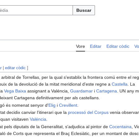
Buscar
Vore
Editar
Editar còdic
Vo
r
|
editar còdic
]
i arbitral de Torrellas, per la qual s'establix la frontera comú entre el re
puix de la devolució de la mitat meridional d'este regne a
Castella
. La
 la
Vega Baixa
assignant a Valéncia,
Guardamar
i
Cartagena
. UN any 
e deixant Cartagena definitivament per als castellans.
ragó és nomenat senyor d'
Elig
i
Crevillent
.
tat decidix canviar l'itinerari que la
processó del Corpus
venia observan
n quan visitaven
Valéncia
.
t pels diputats de la Generalitat, s'adjudica al pintor de
Cocentaina
, Vi
aló de Corts que representa el Braç Eclesiàtic, per un montant de dos