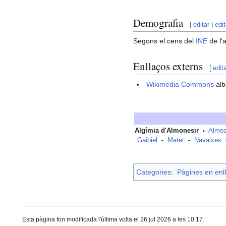
Demografia
[
editar
|
edi
Segons el cens del
INE
de l'
Enllaços externs
[
edit
Wikimedia Commons
alb
Algímia d'Almonesir
Almed
•
Gaibiel
Matet
Navaixes
•
•
Categories
:
Pàgines en enll
Esta pàgina fon modificada l'última volta el 26 jul 2026 a les 10:17.