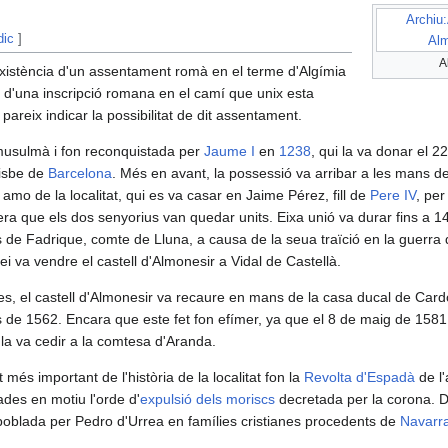
Archiu
dic
]
Alm
A
'existència d'un assentament romà en el terme d'Algímia
ia d'una inscripció romana en el camí que unix esta
pareix indicar la possibilitat de dit assentament.
 musulmà i fon reconquistada per
Jaume I
en
1238
, qui la va donar el 2
bisbe de
Barcelona
. Més en avant, la possessió va arribar a les mans 
mo de la localitat, qui es va casar en Jaime Pérez, fill de
Pere IV
, per
ra que els dos senyorius van quedar units. Eixa unió va durar fins a 
 de Fadrique, comte de Lluna, a causa de la seua traïció en la guerra
rei va vendre el castell d'Almonesir a Vidal de Castellà.
s, el castell d'Almonesir va recaure en mans de la casa ducal de Car
 de 1562. Encara que este fet fon efímer, ya que el 8 de maig de 1581
 la va cedir a la comtesa d'Aranda.
és important de l'història de la localitat fon la
Revolta d'Espadà
de l'
ades en motiu l'orde d'
expulsió dels moriscs
decretada per la corona. D
repoblada per Pedro d'Urrea en famílies cristianes procedents de
Navarr