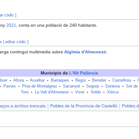
tar còdic
]
any
2021
, conta en una població de 240 habitants.
ar
|
editar còdic
]
erga contingut multimèdia sobre
Algímia d'Almonesir
.
Municipis de
L'Alt Palància
íxer
Altura
Asuébar
Barraques
Begís
Benafer
Castellnou
•
•
•
•
•
•
•
Pavies
Pina de Montalgrau
Sacanyet
Sogorp
Soneixa
Sot de 
•
•
•
•
•
•
Toro
La Vall d'Almonesir
Viver
Xeldo
Xérica
•
•
•
•
aços a archius trencats
Pobles de la Província de Castelló
Pobles d