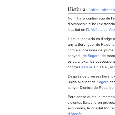
Història
[
editar
|
editar cò
No hi ha la confirmació de l
d'Almonesir, si be l'existènc
localitat en l'
L'Alcúdia de Veo
L'actual població és d'orige
any a Berenguer de Palou, 
com a successora del primer a
senyoriu de
Sogorp
, de mane
es va anexar les possessions
contra
Castella
. En 1437, el 
Després de diverses herèncie
unida al ducat de
Sogorp
des
senyor Dionisio de Reus, qui
Pero sense dubte, el moment m
violentes lluites foren provoc
expulsions, la localitat fon 
d'Arenós
.