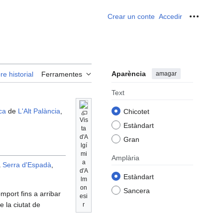
Crear un conte
Accedir
Ferrame
Aparència
amagar
re historial
Ferramentes
Text
ca
de
L'Alt Palància
,
Chicotet
Vis
Estàndart
ta
d'A
Gran
lgí
mi
Amplària
a
a
Serra d'Espadà
,
d'A
Estàndart
lm
on
Sancera
port fins a arribar
esi
e la ciutat de
r