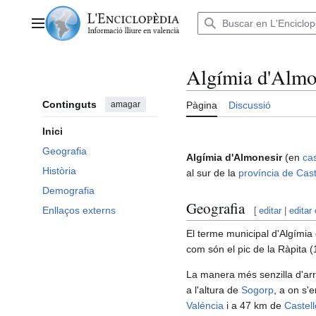
Anar
al
Menú principal
contingut
Algímia d'Almo
Continguts
amagar
Pàgina
Discussió
Inici
Geografia
Algímia d'Almonesir
(en
cas
Història
al sur de la
província de Cast
Demografia
Geografia
Enllaços externs
[
editar
|
editar
El terme municipal d'Algímia 
com són el pic de la Ràpita 
La manera més senzilla d'arri
a l'altura de
Sogorp
, a on s'
Valéncia
i a 47 km de
Castell