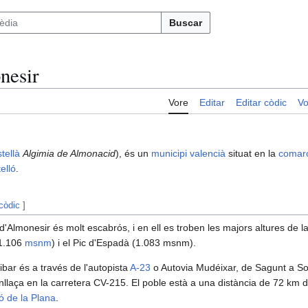
Buscar
nesir
Vore
Editar
Editar còdic
Vo
tellà
Algimia de Almonacid
), és un
municipi
valencià
situat en la
comar
elló
.
 còdic
]
d'Almonesir és molt escabrós, i en ell es troben les majors altures de l
(1.106
msnm
) i el Pic d'Espadà (1.083 msnm).
bar és a través de l'autopista
A-23
o Autovia Mudéixar, de Sagunt a Som
enllaça en la carretera CV-215. El poble està a una distància de 72 km d
ó de la Plana
.