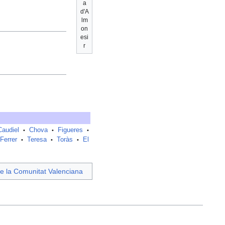
a
d'A
lm
on
esi
r
Caudiel
Chova
Figueres
•
•
•
Ferrer
Teresa
Toràs
El
•
•
•
e la Comunitat Valenciana