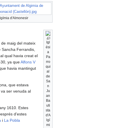
:Ayuntament de Algimia de
onacid (Castellón).jpg
lgímia d'Almonesir
Igl
2 de maig del mateix
ési
de Sancha Ferrandis,
a
 al qual havia creat el
Pa
1430, ya que
Alfons V
rro
qui
 que havia mantingut
al
de
Sa
dona, que estava
n
 va ser venuda al
Ju
an
Ba
uti
any 1610. Estes
sta
esprés d'estes
d'A
a
i
La Pobla
lgí
mi