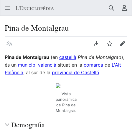
Buscar
Me
Pina de Montalgrau
Llegir en un atre idioma
Descarregar en
Vigilar
Edit
Pina de Montalgrau
(en
castellà
Pina de Montalgrao
),
és un
municipi
valencià
situat en la
comarca
de
L'Alt
Palància
, al sur de la
província de Castelló
.
Vista
panoràmica
de Pina de
Montalgrau
Demografia